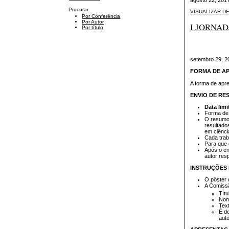
agosto 22, 201
Procurar
VISUALIZAR D
Por Conferência
Por Autor
I JORNA
Por título
setembro 29, 2
FORMA DE A
A forma de apre
ENVIO DE RE
Data limi
Forma de 
O resumo 
resultado
em ciênci
Cada trab
Para que 
Após o en
autor res
INSTRUÇÕES
O pôster 
A Comissã
Títu
Nome
Text
É de
aut