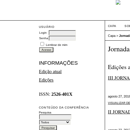
CAPA
SO
USUÁRIO
Login
Capa
>
Jornad
Senha
Lembrar de mim
Jornada
INFORMAÇÕES
Edições a
Edição atual
III JORN
Edições
ISSN:
2526-401X
agosto 27, 201
VISUALIZAR D
CONTEÚDO DA CONFERÊNCIA
II JORNA
Pesquisa