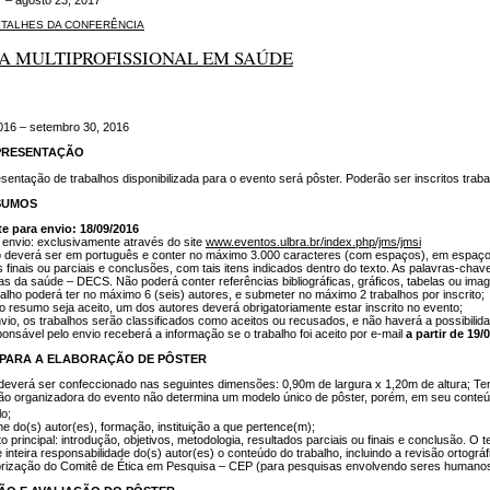
7 – agosto 23, 2017
ETALHES DA CONFERÊNCIA
DA MULTIPROFISSIONAL EM SAÚDE
016 – setembro 30, 2016
PRESENTAÇÃO
sentação de trabalhos disponibilizada para o evento será pôster. Poderão ser inscritos trab
SUMOS
te para envio: 18/09/2016
envio: exclusivamente através do site
www.eventos.ulbra.br/index.php/jms/jmsi
deverá ser em português e conter no máximo 3.000 caracteres (com espaços), em espaço si
s finais ou parciais e conclusões, com tais itens indicados dentro do texto. As palavras-ch
as da saúde – DECS. Não poderá conter referências bibliográficas, gráficos, tabelas ou ima
alho poderá ter no máximo 6 (seis) autores, e submeter no máximo 2 trabalhos por inscrito;
o resumo seja aceito, um dos autores deverá obrigatoriamente estar inscrito no evento;
vio, os trabalhos serão classificados como aceitos ou recusados, e não haverá a possibilida
ponsável pelo envio receberá a informação se o trabalho foi aceito por e-mail
a partir de 19/
 PARA A ELABORAÇÃO DE PÔSTER
deverá ser confeccionado nas seguintes dimensões: 0,90m de largura x 1,20m de altura; T
o organizadora do evento não determina um modelo único de pôster, porém, em seu conteú
lo;
 do(s) autor(es), formação, instituição a que pertence(m);
o principal: introdução, objetivos, metodologia, resultados parciais ou finais e conclusão. O
 inteira responsabilidade do(s) autor(es) o conteúdo do trabalho, incluindo a revisão ortográf
orização do Comitê de Ética em Pesquisa – CEP (para pesquisas envolvendo seres humanos