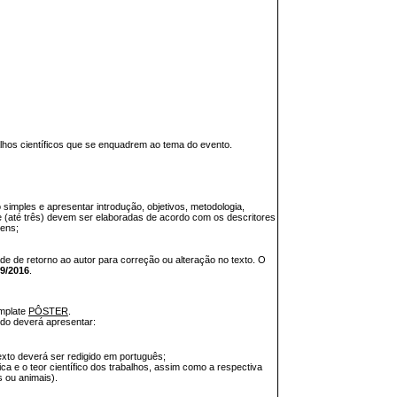
alhos científicos que se enquadrem ao tema do evento.
mples e apresentar introdução, objetivos, metodologia,
ave (até três) devem ser elaboradas de acordo com os descritores
gens;
de de retorno ao autor para correção ou alteração no texto. O
09/2016
.
emplate
PÔSTER
.
do deverá apresentar:
 texto deverá ser redigido em português;
ica e o teor científico dos trabalhos, assim como a respectiva
 ou animais).