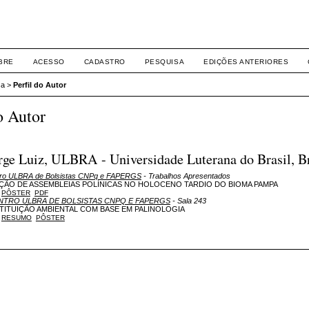
BRE
ACESSO
CADASTRO
PESQUISA
EDIÇÕES ANTERIORES
sa
>
Perfil do Autor
o Autor
rge Luiz, ULBRA - Universidade Luterana do Brasil, Br
tro ULBRA de Bolsistas CNPq e FAPERGS
- Trabalhos Apresentados
ÇÃO DE ASSEMBLEIAS POLÍNICAS NO HOLOCENO TARDIO DO BIOMA PAMPA
PÔSTER
PDF
NTRO ULBRA DE BOLSISTAS CNPQ E FAPERGS
- Sala 243
ITUIÇÃO AMBIENTAL COM BASE EM PALINOLOGIA
RESUMO
PÔSTER