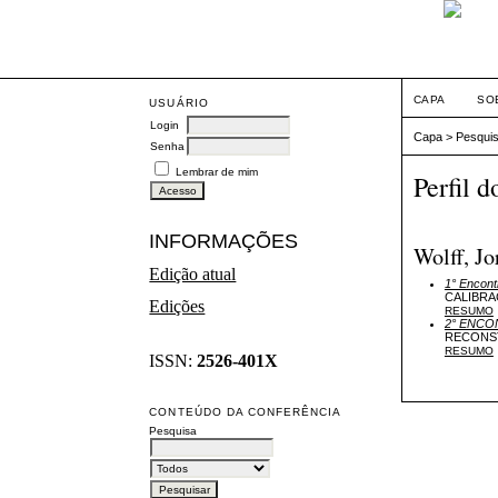
CAPA
SO
USUÁRIO
Login
Capa
>
Pesqui
Senha
Lembrar de mim
Perfil d
INFORMAÇÕES
Wolff, Jo
Edição atual
1° Encon
CALIBRA
Edições
RESUMO
2° ENCO
RECONST
RESUMO
ISSN:
2526-401X
CONTEÚDO DA CONFERÊNCIA
Pesquisa