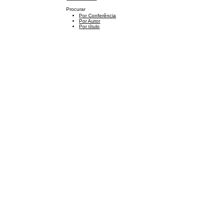
Procurar
Por Conferência
Por Autor
Por título