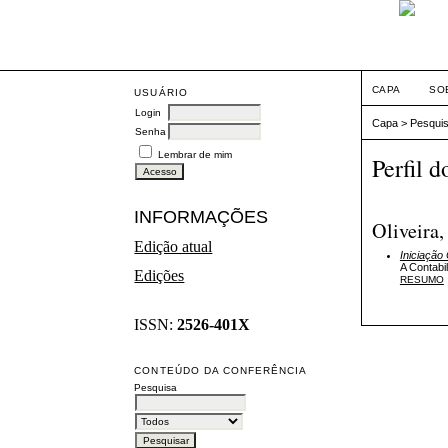
CAPA
SO
USUÁRIO
Login
Capa
>
Pesqui
Senha
Lembrar de mim
Perfil d
INFORMAÇÕES
Oliveira
Edição atual
Iniciação 
A Contabil
Edições
RESUMO
ISSN:
2526-401X
CONTEÚDO DA CONFERÊNCIA
Pesquisa