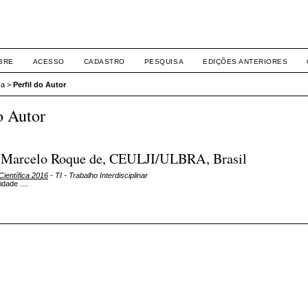
BRE
ACESSO
CADASTRO
PESQUISA
EDIÇÕES ANTERIORES
sa
>
Perfil do Autor
o Autor
, Marcelo Roque de, CEULJI/ULBRA, Brasil
Científica 2016
- TI - Trabalho Interdisciplinar
idade ....