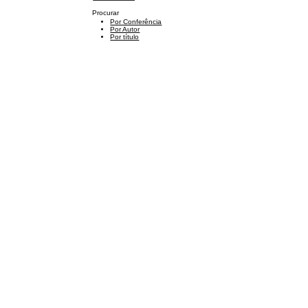
Procurar
Por Conferência
Por Autor
Por título