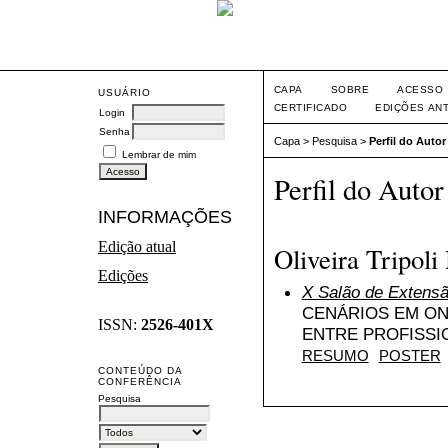
CAPA
SOBRE
ACESSO
USUÁRIO
CERTIFICADO
EDIÇÕES AN
Login
Senha
Capa
>
Pesquisa
>
Perfil do Autor
Lembrar de mim
Perfil do Autor
INFORMAÇÕES
Edição atual
Oliveira Tripol
Edições
X Salão de Extens
CENÁRIOS EM ON
ISSN:
2526-401X
ENTRE PROFISSI
RESUMO
POSTER
CONTEÚDO DA
CONFERÊNCIA
Pesquisa