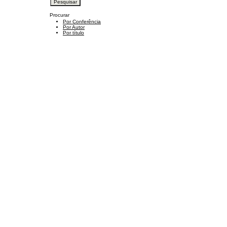
Procurar
Por Conferência
Por Autor
Por título