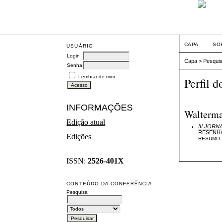
CAPA
SO
USUÁRIO
Login
Capa
>
Pesqui
Senha
Lembrar de mim
Perfil d
INFORMAÇÕES
Walterma
Edição atual
III JOR
RESENHA
Edições
RESUMO
ISSN:
2526-401X
CONTEÚDO DA CONFERÊNCIA
Pesquisa