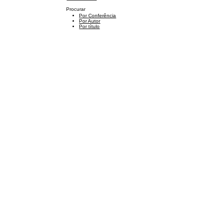
Procurar
Por Conferência
Por Autor
Por título