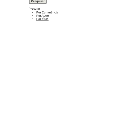
Procurar
Por Conferência
Por Autor
Por título