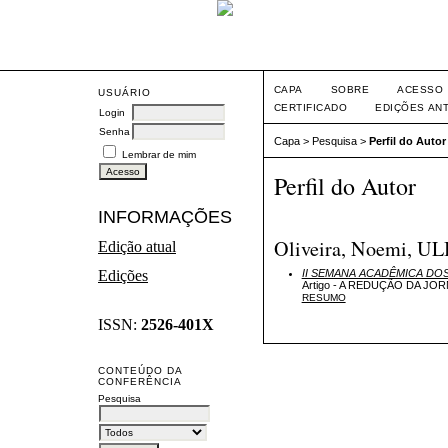
CAPA
SOBRE
ACESSO
USUÁRIO
CERTIFICADO
EDIÇÕES AN
Login
Senha
Capa
>
Pesquisa
>
Perfil do Autor
Lembrar de mim
Perfil do Autor
INFORMAÇÕES
Oliveira, Noemi, 
Edição atual
Edições
II SEMANA ACADÊMICA DO
Artigo - A REDUÇÃO DA J
RESUMO
ISSN:
2526-401X
CONTEÚDO DA
CONFERÊNCIA
Pesquisa