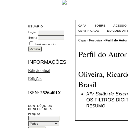
CAPA
SOBRE
ACESSO
USUÁRIO
CERTIFICADO
EDIÇÕES AN
Login
Senha
Capa
>
Pesquisa
>
Perfil do Autor
Lembrar de mim
Perfil do Autor
INFORMAÇÕES
Edição atual
Oliveira, Ricard
Edições
Brasil
ISSN:
2526-401X
XIV Salão de Exte
OS FILTROS DIGI
RESUMO
CONTEÚDO DA
CONFERÊNCIA
Pesquisa