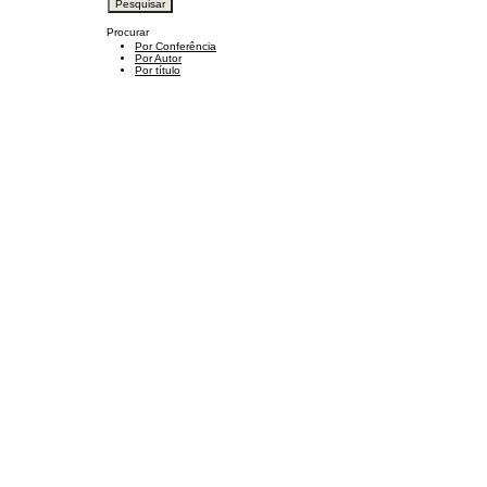
Procurar
Por Conferência
Por Autor
Por título