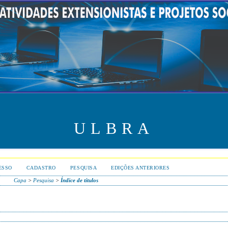
ULBRA
ESSO
CADASTRO
PESQUISA
EDIÇÕES ANTERIORES
Capa
>
Pesquisa
>
Índice de títulos