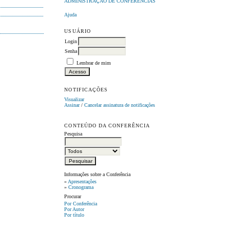
ADMINISTRAÇÃO DE CONFERÊNCIAS
Ajuda
USUÁRIO
Login
Senha
Lembrar de mim
NOTIFICAÇÕES
Visualizar
Assinar
/
Cancelar assinatura de notificações
CONTEÚDO DA CONFERÊNCIA
Pesquisa
Informações sobre a Conferência
»
Apresentações
»
Cronograma
Procurar
Por Conferência
Por Autor
Por título