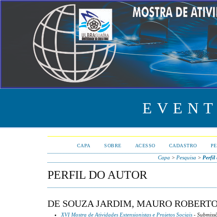
EVENT
CAPA
SOBRE
ACESSO
CADASTRO
PE
Capa
>
Pesquisa
>
Perfil
PERFIL DO AUTOR
DE SOUZA JARDIM, MAURO ROBERT
XVI Mostra de Atividades Extensionistas e Projetos Sociais
- Submissõ