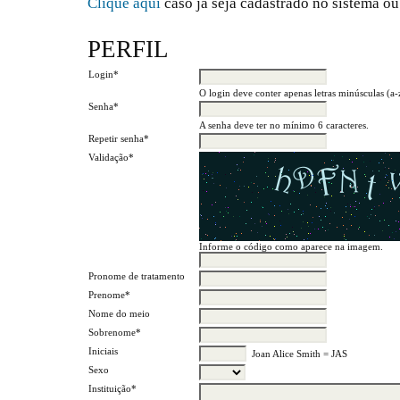
Clique aqui
caso já seja cadastrado no sistema ou
PERFIL
Login*
O login deve conter apenas letras minúsculas (a-z
Senha*
A senha deve ter no mínimo 6 caracteres.
Repetir senha*
Validação*
Informe o código como aparece na imagem.
Pronome de tratamento
Prenome*
Nome do meio
Sobrenome*
Iniciais
Joan Alice Smith = JAS
Sexo
Instituição*