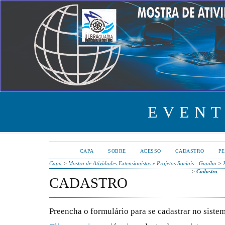
EVENT
CAPA
SOBRE
ACESSO
CADASTRO
PE
Capa
>
Mostra de Atividades Extensionistas e Projetos Sociais - Guaíba
>
>
Cadastro
CADASTRO
Preencha o formulário para se cadastrar no sistem