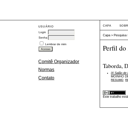
CAPA
SOB
USUÁRIO
Login
Capa
>
Pesquisa
Senha
Lembrar de mim
Perfil do
Comitê Organizador
Taborda, D
Normas
IX Salão de
MOINHO D
Contato
RESUMO
R
Este trabalho est