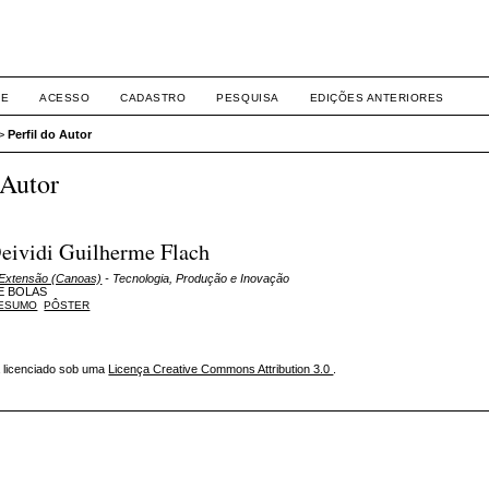
Eventos ULBRA
RE
ACESSO
CADASTRO
PESQUISA
EDIÇÕES ANTERIORES
>
Perfil do Autor
 Autor
eividi Guilherme Flach
 Extensão (Canoas)
- Tecnologia, Produção e Inovação
E BOLAS
ESUMO
PÔSTER
á licenciado sob uma
Licença Creative Commons Attribution 3.0
.