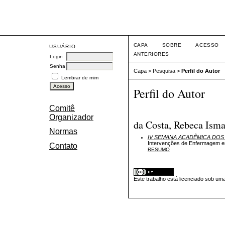
Eve
CAPA
SOBRE
ACESSO
USUÁRIO
ANTERIORES
Login
Senha
Capa
>
Pesquisa
>
Perfil do Autor
Lembrar de mim
Perfil do Autor
Comitê
Organizador
da Costa, Rebeca Ismae
Normas
IV SEMANA ACADÊMICA DO
Intervenções de Enfermagem e
Contato
RESUMO
Este trabalho está licenciado sob um