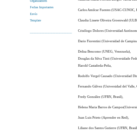
Organizadores
Fechas Importantes
Carlos Amilcar Fuentes (USAC-CUNOC, Br
Envío
Claudia Lissete Oliveira Groenwald (ULBR
Template
Crisólogo Dolores (Universidad Autónom
Dario Fiorentini (Universidad de Campinas
Delisa Bencomo (UNEG, Venezuela),
Douglas da Silva Tinti (Universidade Fede
Harold Castañeda-Peña,
Rodolfo Vergel Causado (Universidad Distr
Fernando Gálvez (Universidad del Valle,
Fredy González (UFRN, Brasil),
Helena Maria Barros de Campos(Universid
Juan Luis Prieto (Aprender en Red),
Liliane dos Santos Gutierre (UFRN, Brasil