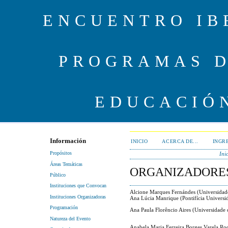
ENCUENTRO IB
PROGRAMAS D
EDUCACIÓ
Información
INICIO
ACERCA DE...
INGR
Propósitos
Ini
Áreas Temáticas
ORGANIZADORE
Público
Instituciones que Convocan
Alcione Marques Fernándes (Universidade 
Instituciones Organizadoras
Ana Lúcia Manrique (Pontifícia Universid
Programación
Ana Paula Florêncio Aires (Universidade 
Natureza del Evento
Anabela Maria Ferreira Borges Varela Ro