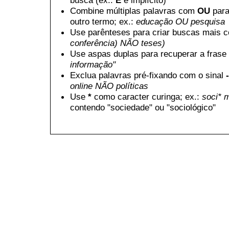
busca (ex.:
E
é implícito)
Combine múltiplas palavras com
OU
para
outro termo; ex.:
educação OU pesquisa
Use parênteses para criar buscas mais 
conferência) NÃO teses)
Use aspas duplas para recuperar a frase 
informação"
Exclua palavras pré-fixando com o sinal
-
online NÃO políticas
Use
*
como caracter curinga; ex.:
soci* 
contendo "sociedade" ou "sociológico"