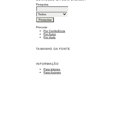
Pesquisa
Procurar
Por Conferência
Por Autor
Por título
TAMANHO DA FONTE
INFORMAÇÃO
Para leitores
Para Autores