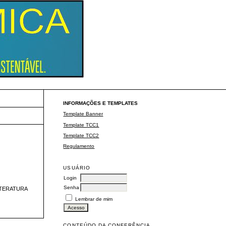
Eventos ULBRA
INFORMAÇÕES E TEMPLATES
Template Banner
Template TCC1
Template TCC2
Regulamento
USUÁRIO
Login
Senha
ITERATURA
Lembrar de mim
CONTEÚDO DA CONFERÊNCIA