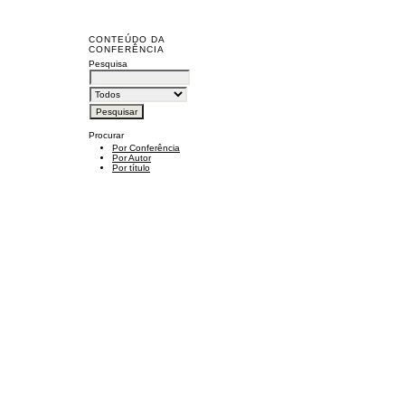
CONTEÚDO DA
CONFERÊNCIA
Pesquisa
Procurar
Por Conferência
Por Autor
Por título