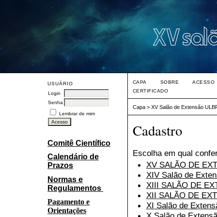
CAPA
SOBRE
ACESSO
USUÁRIO
CERTIFICADO
Login
Senha
Capa
>
XV Salão de Extensão ULB
Lembrar de mim
Cadastro
Comitê Científico
Escolha em qual confer
Calendário de
XV SALÃO DE EX
Prazos
XIV Salão de Exte
Normas e
XIII SALÃO DE E
Regulamentos
XII SALÃO DE EX
Pagamento e
XI Salão de Extens
Orientações
X Salão de Extens