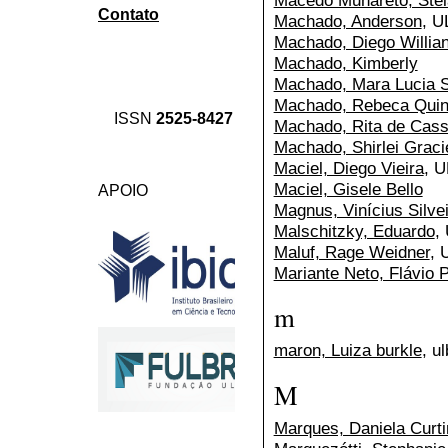
Macedo Munareto, Stel
Contato
Machado, Anderson
, 
Machado, Diego Willia
Machado, Kimberly
Machado, Mara Lucia S
Machado, Rebeca Quin
ISSN
2525-8427
Machado, Rita de Cass
Machado, Shirlei Graci
Maciel, Diego Vieira
, 
Maciel, Gisele Bello
APOIO
Magnus, Vinícius Silve
Malschitzky, Eduardo
,
Maluf, Rage Weidner
, 
Mariante Neto, Flávio 
m
maron, Luiza burkle
, u
M
Marques, Daniela Curti