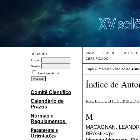
CAPA
SOBRE
ACESSO
USUÁRIO
CERTIFICADO
Login
Senha
Capa
>
Pesquisa
>
Índice de Auto
Lembrar de mim
Índice de Auto
Comitê Científico
Calendário de
A
B
C
D
E
F
G
H
I
J
K
L
M
N
O
P
Q
Prazos
M
Normas e
Regulamentos
MACAGNAN, LEANDR
Pagamento e
BRASIL</p>
Orientações