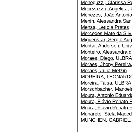
Meneguzzi, Clarissa R
Menezazzo, Angélica
,
Menezes, João Antonio
Menin, Alessandra San
Mensa, Letícia Prates
Mercedes Mate da Silva
Miguens-Jr, Sergio Au
Montai, Anderson
, Uni
Monteiro, Alessandra d
Moraes, Diego
, ULBRA
Moraes, Jhony Pereira
Moraes, Julia Metzin
MOREIRA, LEONARD
Moreira, Taisa
, ULBRA
Morschbacher, Manoel
Moura, Antonio Eduard
Moura, Flávio Renato 
Moura, Flavio Renato 
Munareto, Stela Maced
MUNCHEN, GABRIEL