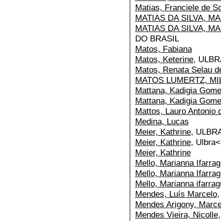
Matias, Franciele de 
MATIAS DA SILVA, M
MATIAS DA SILVA, M
DO BRASIL
Matos, Fabiana
Matos, Keterine
, ULB
Matos, Renata Selau d
MATOS LUMERTZ, MI
Mattana, Kadigia Gom
Mattana, Kadigia Gom
Mattos, Lauro Antonio 
Medina, Lucas
Meier, Kathrine
, ULBR
Meier, Kathrine
, Ulbra
Meier, Kathrine
Mello, Marianna Ifarrag
Mello, Marianna Ifarrag
Mello, Marianna ifarrag
Mendes, Luís Marcelo
,
Mendes Arigony, Marce
Mendes Vieira, Nicolle