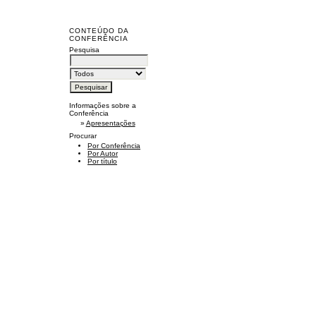
CONTEÚDO DA
CONFERÊNCIA
Pesquisa
Informações sobre a
Conferência
»
Apresentações
Procurar
Por Conferência
Por Autor
Por título