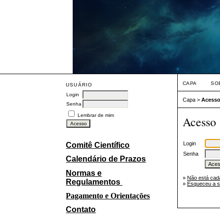
CAPA
SO
USUÁRIO
Login
Capa
>
Acess
Senha
Lembrar de mim
Acesso
Login
Comitê Científico
Senha
Calendário de Prazos
Normas e
»
Não está cad
Regulamentos
»
Esqueceu a 
Pagamento e Orientações
Contato