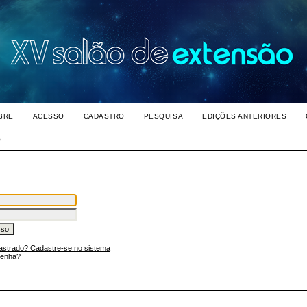
BRE
ACESSO
CADASTRO
PESQUISA
EDIÇÕES ANTERIORES
o
astrado? Cadastre-se no sistema
senha?