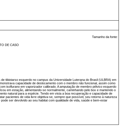
Tamanho da fonte:
ATO DE CASO
ada de tibiotarso esquerdo no campus da Universidade Luterana do Brasil (ULBRA) em
o demonstrava capacidade de deslocamento com o membro não funcional, assim como
l com isoflurano em vaporizador calibrado. A amputação de membro pélvico esquerdo
e ficou em estação, alimentando-se normalmente, caminhando pelo box e mantendo o
amento natural para a espécie. Tendo em vista a boa recuperação e capacidade de
ar pacientes de vida livre objetiva-se, sempre que possível, seu retorno à natureza
e pode ser devolvido ao seu habitat com qualidade de vida, saúde e bem-estar