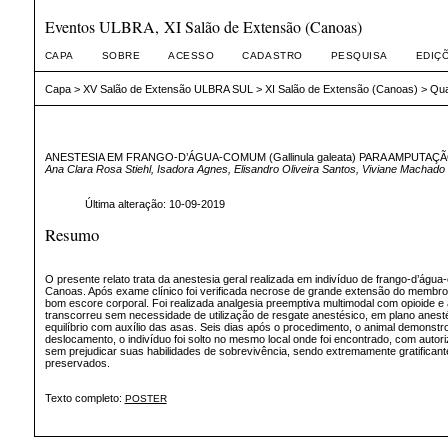
Eventos ULBRA, XI Salão de Extensão (Canoas)
CAPA
SOBRE
ACESSO
CADASTRO
PESQUISA
EDIÇ
Capa
>
XV Salão de Extensão ULBRA SUL
>
XI Salão de Extensão (Canoas)
>
Qua
ANESTESIA EM FRANGO-D’ÁGUA-COMUM (Gallinula galeata) PARA AMPU
Ana Clara Rosa Stiehl, Isadora Agnes, Elisandro Oliveira Santos, Viviane Machado 
Última alteração: 10-09-2019
Resumo
O presente relato trata da anestesia geral realizada em indivíduo de frango-d’águ
Canoas. Após exame clínico foi verificada necrose de grande extensão do membro
bom escore corporal. Foi realizada analgesia preemptiva multimodal com opioide 
transcorreu sem necessidade de utilização de resgate anestésico, em plano anest
equilíbrio com auxílio das asas. Seis dias após o procedimento, o animal demonst
deslocamento, o indivíduo foi solto no mesmo local onde foi encontrado, com autor
sem prejudicar suas habilidades de sobrevivência, sendo extremamente gratificant
preservados.
Texto completo:
POSTER