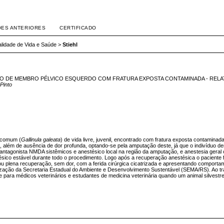
ÕES ANTERIORES
CERTIFICADO
lidade de Vida e Saúde
>
Stiehl
TAÇÃO DE MEMBRO PÉLVICO ESQUERDO COM FRATURA EXPOSTA CONTAMINADA - REL
Pinto
a-comum (
Gallinula galeata
) de vida livre, juvenil, encontrado com fratura exposta contamin
, além de ausência de dor profunda, optando-se pela amputação deste, já que o indivídu
e antagonista NMDA sistêmicos e anestésico local na região da amputação, e anestesia gera
ésico estável durante todo o procedimento. Logo após a recuperação anestésica o pacient
rou plena recuperação, sem dor, com a ferida cirúrgica cicatrizada e apresentando comport
ização da Secretaria Estadual do Ambiente e Desenvolvimento Sustentável (SEMA/RS). Ao trat
e para médicos veterinários e estudantes de medicina veterinária quando um animal silvestr