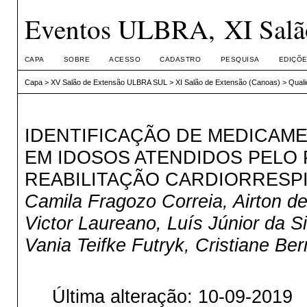
Eventos ULBRA, XI Salão
CAPA
SOBRE
ACESSO
CADASTRO
PESQUISA
EDIÇÕE
Capa
>
XV Salão de Extensão ULBRA SUL
>
XI Salão de Extensão (Canoas)
>
Quali
IDENTIFICAÇÃO DE MEDICAM
EM IDOSOS ATENDIDOS PELO 
REABILITAÇÃO CARDIORRESP
Camila Fragozo Correia, Airton d
Victor Laureano, Luís Júnior da 
Vania Teifke Futryk, Cristiane Ber
Última alteração: 10-09-2019