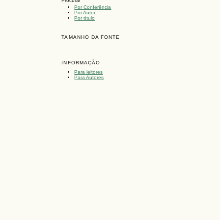
Procurar
Por Conferência
Por Autor
Por título
TAMANHO DA FONTE
INFORMAÇÃO
Para leitores
Para Autores