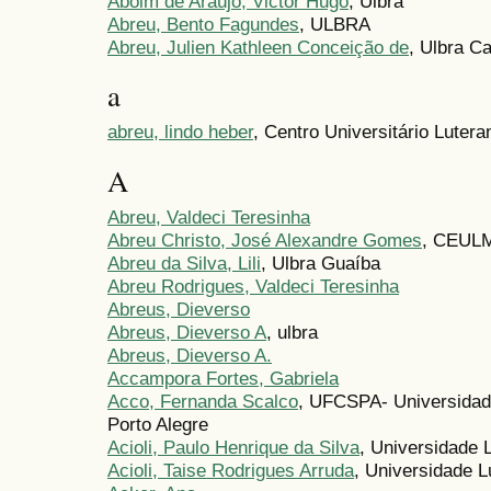
Aboim de Araújo, Victor Hugo
, Ulbra
Abreu, Bento Fagundes
, ULBRA
Abreu, Julien Kathleen Conceição de
, Ulbra C
a
abreu, lindo heber
, Centro Universitário Lute
A
Abreu, Valdeci Teresinha
Abreu Christo, José Alexandre Gomes
, CEUL
Abreu da Silva, Lili
, Ulbra Guaíba
Abreu Rodrigues, Valdeci Teresinha
Abreus, Dieverso
Abreus, Dieverso A
, ulbra
Abreus, Dieverso A.
Accampora Fortes, Gabriela
Acco, Fernanda Scalco
, UFCSPA- Universidad
Porto Alegre
Acioli, Paulo Henrique da Silva
, Universidade 
Acioli, Taise Rodrigues Arruda
, Universidade L