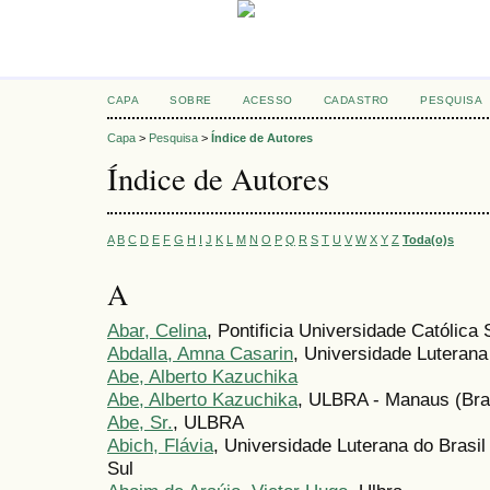
CAPA
SOBRE
ACESSO
CADASTRO
PESQUISA
Capa
>
Pesquisa
>
Índice de Autores
Índice de Autores
A
B
C
D
E
F
G
H
I
J
K
L
M
N
O
P
Q
R
S
T
U
V
W
X
Y
Z
Toda(o)s
A
Abar, Celina
, Pontificia Universidade Católica
Abdalla, Amna Casarin
, Universidade Luteran
Abe, Alberto Kazuchika
Abe, Alberto Kazuchika
, ULBRA - Manaus (Bras
Abe, Sr.
, ULBRA
Abich, Flávia
, Universidade Luterana do Bras
Sul