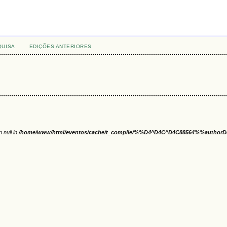
QUISA
EDIÇÕES ANTERIORES
n null in
/home/www/html/eventos/cache/t_compile/%%D4^D4C^D4C88564%%authorDet