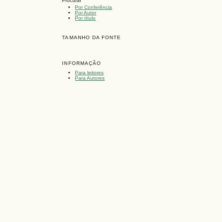
Procurar
Por Conferência
Por Autor
Por título
TAMANHO DA FONTE
INFORMAÇÃO
Para leitores
Para Autores