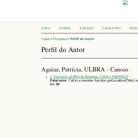
CAPA
SOBRE
ACESSO
CADASTRO
PES
Capa
>
Pesquisa
>
Perfil do Autor
Perfil do Autor
Aguiar, Patrícia, ULBRA - Canoas
1° Encontro ULBRA de Bolsistas CNPq e FAPERGS
-
Fatal error
: Call to a member function getLocalizedTitle() o
line
34