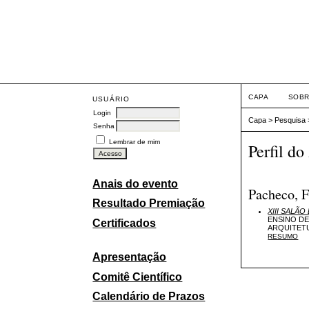
CAPA
SOB
USUÁRIO
Login
Capa
>
Pesquisa
Senha
Lembrar de mim
Perfil do
Anais do evento
Pacheco, 
Resultado Premiação
XIII SALÃ
ENSINO DE
Certificados
ARQUITETU
RESUMO
Apresentação
Comitê Científico
Calendário de Prazos