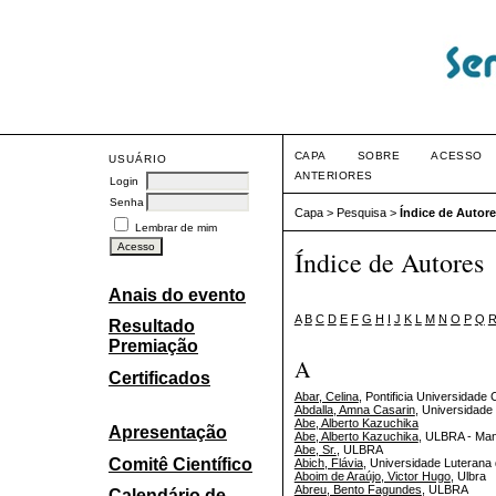
CAPA
SOBRE
ACESSO
USUÁRIO
ANTERIORES
Login
Senha
Capa
>
Pesquisa
>
Índice de Autor
Lembrar de mim
Índice de Autores
Anais do evento
A
B
C
D
E
F
G
H
I
J
K
L
M
N
O
P
Q
Resultado
Premiação
A
Certificados
Abar, Celina
, Pontificia Universidade 
Abdalla, Amna Casarin
, Universidade
Abe, Alberto Kazuchika
Apresentação
Abe, Alberto Kazuchika
, ULBRA - Man
Abe, Sr.
, ULBRA
Comitê Científico
Abich, Flávia
, Universidade Luterana
Aboim de Araújo, Victor Hugo
, Ulbra
Abreu, Bento Fagundes
, ULBRA
Calendário de