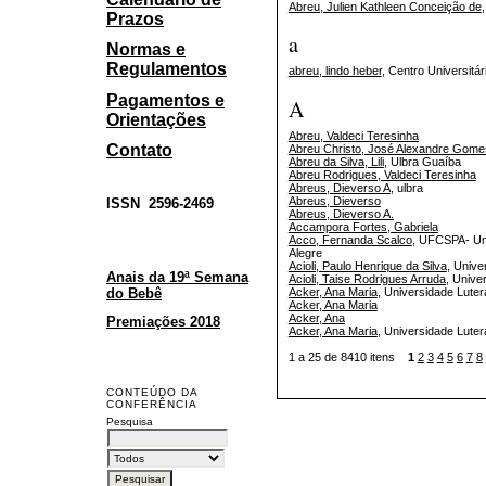
Abreu, Julien Kathleen Conceição de
Prazos
a
Normas e
Regulamentos
abreu, lindo heber
, Centro Universit
Pagamentos e
A
Orientações
Abreu, Valdeci Teresinha
Contato
Abreu Christo, José Alexandre Gome
Abreu da Silva, Lili
, Ulbra Guaíba
Abreu Rodrigues, Valdeci Teresinha
Abreus, Dieverso A
, ulbra
Abreus, Dieverso
ISSN
2596-2469
Abreus, Dieverso A.
Accampora Fortes, Gabriela
Acco, Fernanda Scalco
, UFCSPA- Uni
Alegre
Acioli, Paulo Henrique da Silva
, Unive
Anais da 19ª Semana
Acioli, Taise Rodrigues Arruda
, Unive
Acker, Ana Maria
, Universidade Lute
do Bebê
Acker, Ana Maria
Acker, Ana
Premiações 2018
Acker, Ana Maria
, Universidade Luter
1 a 25 de 8410 itens
1
2
3
4
5
6
7
8
CONTEÚDO DA
CONFERÊNCIA
Pesquisa