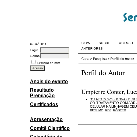
CAPA
SOBRE
ACESSO
USUÁRIO
ANTERIORES
Login
Senha
Capa
>
Pesquisa
>
Perfil do Autor
Lembrar de mim
Perfil do Autor
Anais do evento
Umpierre Conter, Luc
Resultado
Premiação
3° ENCONTRO ULBRA DE BO
CO-TRATAMENTO COM ADRIA
Certificados
CELULAR NA LINHAGEM CEL
RESUMO
PDF
PÔSTER
Apresentação
Comitê Científico
Calendário de