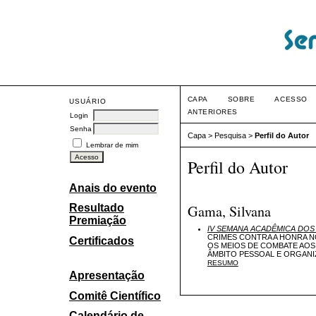
CAPA
SOBRE
ACESSO
USUÁRIO
ANTERIORES
Login
Senha
Capa
>
Pesquisa
>
Perfil do Autor
Lembrar de mim
Perfil do Autor
Anais do evento
Gama, Silvana
Resultado
Premiação
IV SEMANA ACADÊMICA DO
CRIMES CONTRA A HONRA N
Certificados
OS MEIOS DE COMBATE AOS 
ÂMBITO PESSOAL E ORGANI
RESUMO
Apresentação
Comitê Científico
Calendário de