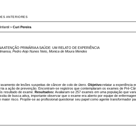
ÕES ANTERIORES
fantil
>
Curi Pereira
A ATENÇÃO PRIMÁRIA A SAÚDE: UM RELATO DE EXPERIÊNCIA
 Almansa, Pedro Anjo Nunes Neto, Monica de Moura Mendes
ravamento de lesões suspeitas de câncer de colo de útero.
Objetivo:
relatar a experiência
ria a ação de prevenção. Encontram-se registros que contemplaram os exames de Pré-Cânce
pós resultado de exame.
Resultados:
Avaliaram-se 257 exames em uma população que varia d
ta de busca ativa, importante observar que o exame era aberto por equipe de enfermagem e
 maior risco. Propõe-se ao profissional questionar seu papel como agente transformador 