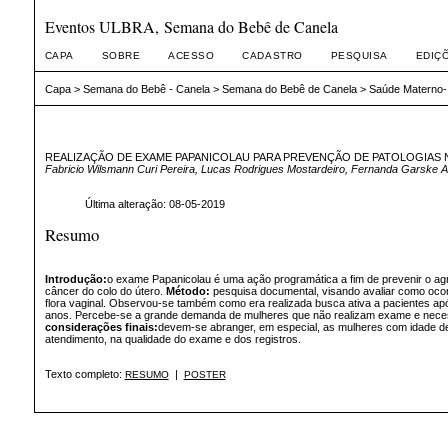
Eventos ULBRA, Semana do Bebê de Canela
CAPA
SOBRE
ACESSO
CADASTRO
PESQUISA
EDIÇ
Capa
>
Semana do Bebê - Canela
>
Semana do Bebê de Canela
>
Saúde Materno-In
REALIZAÇÃO DE EXAME PAPANICOLAU PARA PREVENÇÃO DE PATOLOGIAS N
Fabricio Wilsmann Curi Pereira, Lucas Rodrigues Mostardeiro, Fernanda Garske
Última alteração: 08-05-2019
Resumo
Introdução:
o exame Papanicolau é uma ação programática a fim de prevenir o ag
câncer do colo do útero.
Método:
pesquisa documental, visando avaliar como ocor
flora vaginal. Observou-se também como era realizada busca ativa a pacientes a
anos. Percebe-se a grande demanda de mulheres que não realizam exame e necessi
considerações finais:
devem-se abranger, em especial, as mulheres com idade de
atendimento, na qualidade do exame e dos registros.
Texto completo:
|
RESUMO
POSTER