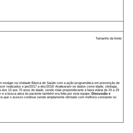
Tamanho da fonte:
 em estágio na Unidade Básica de Saúde com a ação programática em prevenção de
r realizados e jan/2017 a dez/2018. Analisaram-se dados como idade, citologia,
os 15 aos 70 anos de idade, sendo mais preponderante a faixa etária de 20 a 29
 a busca ativa do paciente também era feita por esta equipe.
Discussão e
para que o acesso continue sendo amplamente ofertado com melhora constante no