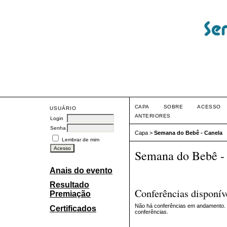
Sema
CAPA
SOBRE
ACESSO
USUÁRIO
ANTERIORES
Login
Senha
Capa
>
Semana do Bebê - Canela
Lembrar de mim
Semana do Bebê -
Anais do evento
Resultado
Conferências disponív
Premiação
Não há conferências em andamento. V
Certificados
conferências.