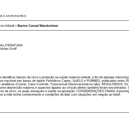
ÕES ANTERIORES
o-Infantil
>
Barros Cassal Wandscheer
DA LITERATURA
Vivian Groff
tificar fatores de risco e proteção na saúde materno-infantil, a fim de planejar intervençõ
ura nacional nas bases de dados Periódicos Capes, SciELO e PUBMED, publicados entre 201
s e analíticos (Coorte, Caso-Controle, Transversal Observacional ou não). RESULTADOS: Os fa
es como depressão materna e aspectos ligados ao vínculo afetivo também foram encontrado
ores de risco, os quais ameaçam a saúde na gestação. CONSIDERAÇÕES FINAIS: A promoção 
 que a mãe tenha conhecimento e condições de lidar com situações em relação ao bebê.