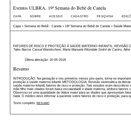
Eventos ULBRA, 19ª Semana do Bebê de Canela
CAPA
SOBRE
ACESSO
CADASTRO
PESQUISA
EDIÇ
Capa
>
Semana do Bebê - Canela
>
19ª Semana do Bebê de Canela
>
Saúde Matern
FATORES DE RISCO E PROTEÇÃO À SAÚDE MATERNO-INFANTIL: REVISÃO 
Tales Barros Cassal Wandscheer, Maria Manuela Ritondale Sodré de Castro, Aline 
Última alteração: 16-05-2018
Resumo
INTRODUÇÃO: Na gestação e nos primeiros meses pós-parto, torna-se importante iden
proteção à saúde materno-infantil. METODOLOGIA: Revisão sistemática da literat
saúde materno-infantil, fatores de risco e proteção. Tais estudos eram descritivo
mãe-filho mais citados foram baixa escolaridade e idade materna, embora fator
Observou-se uma quantidade de óbitos maior para as díades que apresentam fat
natal. O médico deve informar à paciente sobre fatores de risco e proteção, para
Texto completo:
RESUMO