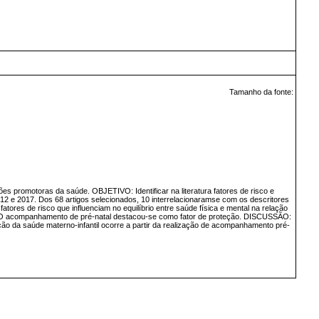
Tamanho da fonte:
es promotoras da saúde. OBJETIVO: Identificar na literatura fatores de risco e
2 e 2017. Dos 68 artigos selecionados, 10 interrelacionaramse com os descritores
tores de risco que influenciam no equilíbrio entre saúde física e mental na relação
s. O acompanhamento de pré-natal destacou-se como fator de proteção. DISCUSSÃO:
da saúde materno-infantil ocorre a partir da realização de acompanhamento pré-