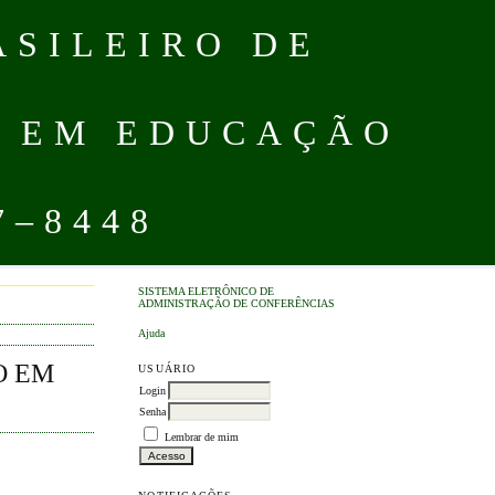
ASILEIRO DE
O EM EDUCAÇÃO
7–8448
SISTEMA ELETRÔNICO DE
ADMINISTRAÇÃO DE CONFERÊNCIAS
Ajuda
O EM
USUÁRIO
Login
Senha
Lembrar de mim