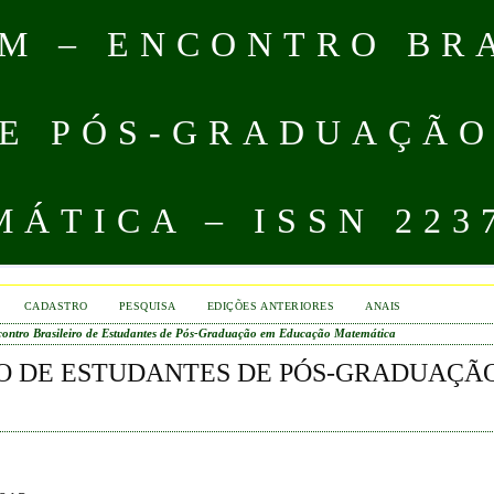
M – ENCONTRO BR
E PÓS-GRADUAÇÃ
ÁTICA – ISSN 223
CADASTRO
PESQUISA
EDIÇÕES ANTERIORES
ANAIS
ontro Brasileiro de Estudantes de Pós-Graduação em Educação Matemática
O DE ESTUDANTES DE PÓS-GRADUAÇÃ