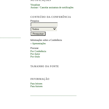
NOTIFICAÇÕES
Visualizar
Assinar
/
Cancelar assinatura de notificações
CONTEÚDO DA CONFERÊNCIA
Pesquisa
Informações sobre a Conferência
»
Apresentações
Procurar
Por Conferência
Por Autor
Por título
TAMANHO DA FONTE
INFORMAÇÃO
Para leitores
Para Autores