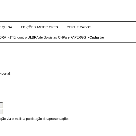
SQUISA
EDIÇÕES ANTERIORES
CERTIFICADOS
LBRA
>
1° Encontro ULBRA de Bolsistas CNPq e FAPERGS
>
Cadastro
 portal.
cação via e-mail da publicação de apresentações.