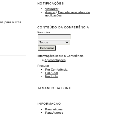
NOTIFICAÇÕES
Visualizar
Assinar
/
Cancelar assinatura de
notificações
os para outras
CONTEÚDO DA CONFERÊNCIA
Pesquisa
Informações sobre a Conferência
»
Apresentações
Procurar
Por Conferência
Por Autor
Por título
TAMANHO DA FONTE
INFORMAÇÃO
Para leitores
Para Autores