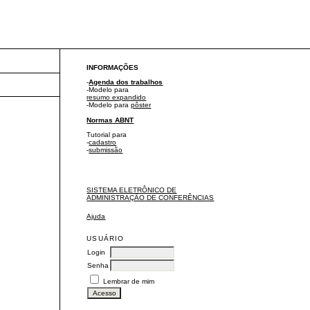
INFORMAÇÕES
-
Agenda dos trabalhos
-Modelo para
resumo expandido
-Modelo para
pôster
Normas ABNT
Tutorial para
-
cadastro
-
submissão
SISTEMA ELETRÔNICO DE
ADMINISTRAÇÃO DE CONFERÊNCIAS
Ajuda
USUÁRIO
Login
Senha
Lembrar de mim