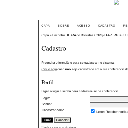
CAPA
SOBRE
ACESSO
CADASTRO
PE
Capa
>
Encontro ULBRA de Bolsistas CNPq e FAPERGS - U
Cadastro
Preencha o formulário para se cadastrar no sistema.
Clique aqui
caso
não
seja cadastrado em outra conferência do
Perfil
Digite o login e senha para cadastrar-se na conferência.
Login*
Senha*
Cadastrar como
Leitor
: Receber notifi
* Indica campo obrigatório