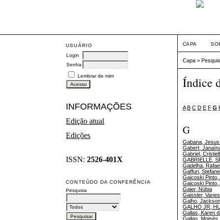
CAPA
SO
USUÁRIO
Login
Capa
>
Pesqui
Senha
Lembrar de mim
Índice 
INFORMAÇÕES
A
B
C
D
E
F
G
Edição atual
G
Edições
Gabana, Jesus C
Gabert, Janaín
Gabriel, Cristiell
ISSN:
2526-401X
GABRIELLE, S
Gadelha, Rafael
Gaffuri, Stefan
Gaicoski Pinto,
CONTEÚDO DA CONFERÊNCIA
Gaicoski Pinto,
Gaier, Núbia
Pesquisa
Gaissler, Vane
Galho, Jackso
GALHO JR, H
Gallas, Karen 
Gallas, Moisés