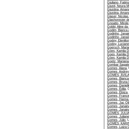
Giuliano, Fatim
Giusti, Neura M
Giustina, Aman
Giustina, Amand
Glaser, Nicolas
Glashorester de
Gnoatto, Mirele
Gobbi, Aline da
Godim, Bianca 
Godinho, Janai
Godinho, Janaí
Godoy, Elenilto
Godoy, Lucian
Goersch, Maria
Góes, Kamila D
Goes, Kamila D
Góes, Kamila D
Goetz, Mariana
Gombar Sagatto
Gomes, Alana
,
Gomes, Andrey
GOMES, ÁVILA
Gomes, Bianca
Gomes, Bruna 
Gomes, Daniell
Gomes, Édila
, 
Gomes, Eloiza
Gomes, Franci
Gomes, Hanna M
Gomes, Jac Oli
Gomes, Janain
Gomes, Janain
GOMES, JULI
Gomes, Juliane
Gomes, Júlio
, 
GOMES, KARIN
Gomes, Luiza 