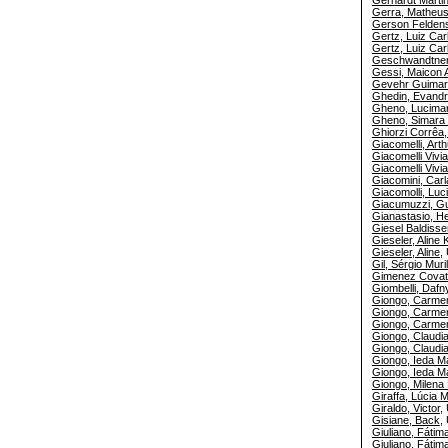
Gerra, Matheu
Gerson Feldens
Gertz, Luiz Car
Gertz, Luiz Car
Geschwandtner,
Gessi, Maicon 
Gevehr Guimar
Ghedin, Evand
Gheno, Lucima
Gheno, Simara
Ghiorzi Corrêa,
Giacomelli, Arth
Giacomelli Vivia
Giacomelli Vivia
Giacomini, Carl
Giacomolli, Luc
Giacumuzzi, Gu
Gianastasio, He
Giesel Baldisse
Gieseler, Aline
Gieseler, Aline
,
Gil, Sérgio Muri
Gimenez Covatt
Giombelli, Dafn
Giongo, Carme
Giongo, Carm
Giongo, Carme
Giongo, Claudia
Giongo, Claudia
Giongo, Ieda M
Giongo, Ieda M
Giongo, Milena 
Giraffa, Lúcia 
Giraldo, Victor
,
Gisiane, Back
,
Giuliano, Fátim
Giuliano, Fátim