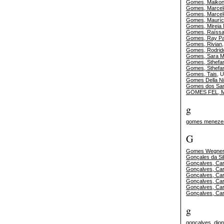
Gomes, Maikon
Gomes, Marcel
Gomes, Marcel
Gomes, Mauríc
Gomes, Mireia N
Gomes, Raíssa
Gomes, Ray Pa
Gomes, Rivian
Gomes, Rodrid
Gomes, Sara M
Gomes, Sthefa
Gomes, Sthefa
Gomes, Tais
, 
Gomes Della Ni
Gomes dos San
GOMES FEL, 
g
gomes menezes
G
Gomes Wegner,
Gonçales da Sil
Gonçalves, Car
Gonçalves, Car
Gonçalves, Car
Gonçalves, Carl
Gonçalves, Car
Gonçalves, Carl
g
gonçalves, dioni