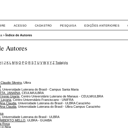
BRE
ACESSO
CADASTRO
PESQUISA
EDIÇÕES ANTERIORES
sa
>
Índice de Autores
de Autores
H
I
J
K
L
M
N
O
P
Q
R
S
T
U
V
W
X
Y
Z
Toda(o)s
laudio Silveira
, Ulbra
a
i
, Universidade Luterana do Brasil - Campus Santa Maria
RTA. JANAÍNA
, CEULM/ULBRA
 Irenio Ugarte
, Centro Universitário Luterano de Manaus - CEULM/ULBRA
e Layana
, Centro Universitário Franciscano - UNIFRA
 Ana Claudia
, Universidade Luterana do Brasil - ULBRA Carazinho
 Ana Claudia
, Universidade Luterana do Brasil - Ulbra Campus Carazinho
ssa
n
, Universidade Luterana do Brasil - ULBRA
UMBERTO MELLO
, ULBRA - GUAIBA
da Rosa
, ULBRA