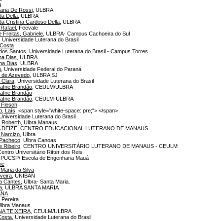
a
aria De Rossi
, ULBRA
da Della
, ULBRA
a Cristina Cardoso Della
, ULBRA
 Rafael
, Feevale
 Freitas, Gabriele
, ULBRA- Campus Cachoeira do Sul
, Universidade Luterana do Brasil
 Costa
dos Santos
, Universidade Luterana do Brasil - Campus Torres
na Dias
, ULBRA
na Dias
, ULBRA
n
, Universidade Federal do Paraná
e de Azevedo
, ULBRA SJ
 Clara
, Universidade Luterana do Brasil
afne Brandão
, CEULM/ULBRA
afne Brandão
afne Brandão
, CEULM-ULBRA
 Flesch
, Laís
, <span style="white-space: pre;"> </span>
 Universidade Luterana do Brasil
 Roberth
, Ulbra Manaus
 DEIZE
, CENTRO EDUCACIONAL LUTERANO DE MANAUS
 Narcizo
, Ulbra
Pacheco
, Ulbra Canoas
e Ribeiro
, CENTRO UNIVERSITÁRIO LUTERANO DE MANAUS - CEULM
Centro Universitário Ritter dos Reis
, PUCSP/ Escola de Engenharia Mauá
ne
aria da Silva
veira
, UNIBAN
a Cantes
, Ulbra- Santa Maria.
a
, ULBRA SANTA MARIA
ANA
 Pereira
Ulbra Manaus
A TEIXEIRA
, CEULM/ULBRA
Costa
, Universidade Luterana do Brasil