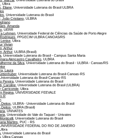
s
, Ulbra
, Eliane
, Universidade Luterana do Brasil ULBRA
los
los
, Universidade Luterana do Brasil
 João Cristiano
, ULBRA
Adriano
ães, Amanda
ro
, UERR
ra Lehmen
, Universidade Federal de Ciências da Saúde de Porto Alegre
 Rodrigues
, PPGECIM ULBRA CANOAS/RS
 Lenise
, Ulbra
ur Vivian
n, Arthur
n, Arthur
, ULBRA (Brasil)
a
, Universidade Luterana do Brasil - Campus Santa Maria
imara Alencastro Cavalheiro
, ULBRA
ilherme da Silva
, Universidade Luterana do Brasil - ULBRA - Canoas/RS
itor
ra, Laura
 Kettenhuber
, Universidade Luterana do Brasil-Canoas-RS
 Universidade Luterana do Brasil-Canoas-RS
lo Pereira
, Universidade Luterana do Brasil
i, Caroline
, Universidade Luterana do Brasil (ULBRA)
y Carriconde
, Ulbra
m Regina
, UNIVERSIDADE FEEVALE
em R
n
 Deitos
, ULBRA - Universidade Luterana do Brasil
 Deitos
, ULBRA (Brasil)
aria
, UNIVATES
aria
, Universidade do Vale do Taquari - Univates
Monticelli
, Universidade Luterana do Brasil
Maria Martins
, PUC - RS
 UNIVERSIDADE FEDERAL DO RIO DE JANEIRO
 Ulbra
a
, Universidade Luterana do Brasil
a
, Ulbra Canoas