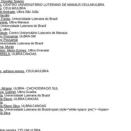
 Douglas Soares
o
, CENTRO UNIVERSITÁRIO LUTERANO DE MANAUS CEULM/ULBRA
o
, CEULM/ULBRA
io Andrade
, Ulbra São João
icolini
 Farias
, Universidade Luterana do Brasil
ntoja
, Ulbra Manaus
, Universidade Luterana do Brasil
o
, ulbra
atute
, Centro Universitário Luterano de Manaus
ny Possamai
, ULBRA-SM
ny Possamai
Universidade Luterana do Brasil
na, Murilo
tos, Meire Gomes
, Ulbra Gravatai
MIRELA
, ULBRA CANOAS
, adriana gomes
, CEULM/ULBRA
 Alciane
, ULBRA - CACHOEIRA DO SUL
va, Gabriel
, Ulbra Guaíba
la
, Universidade Luterana do Brasil
la Eliane
, ULBRA CANOAS
la
a Eliane Silva
, ULBRA CANOAS
la
, Universidade Luterana do Brasil<span style="white-space: pre;"> </span>
a Silva
lsio pereira
, CELUM ULBRA