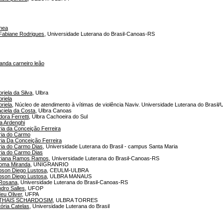
nea
abiane Rodrigues
, Universidade Luterana do Brasil-Canoas-RS
anda carneiro leão
iela da Silva
, Ulbra
riela
riela
, Núcleo de atendimento à vítimas de violência Naviv. Universidade Luterana do Brasil
ciela da Costa
, Ulbra Canoas
ora Ferretti
, Ulbra Cachoeira do Sul
a Ardenghi
ia da Conceição Ferreira
ria do Carmo
ia Da Conceição Ferreira
ia do Carmo Dias
, Universidade Luterana do Brasil - campus Santa Maria
ia do Carmo Dias
riana Ramos Ramos
, Universidade Luterana do Brasil-Canoas-RS
loma Miranda
, UNIGRANRIO
bson Diego Lustosa
, CEULM-ULBRA
bson Diego Lustosa
, ULBRA MANAUS
Rosana
, Universidade Luterana do Brasil-Canoas-RS
dro Salles
, UFOP
eu Oliver
, UFPA
THAIS SCHARDOSIM
, ULBRA TORRES
ória Catelas
, Universidade Luterana do Brasil