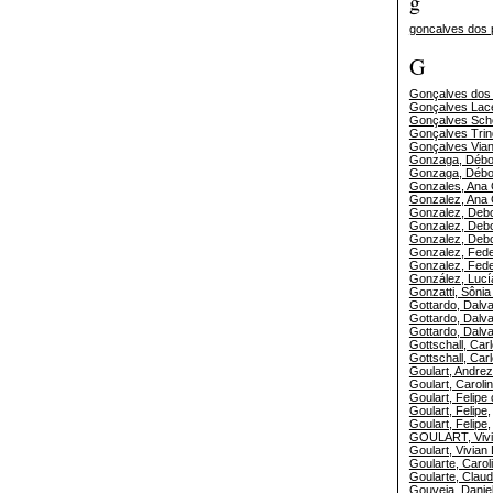
g
goncalves dos p
G
Gonçalves dos 
Gonçalves Lace
Gonçalves Sche
Gonçalves Trin
Gonçalves Vian
Gonzaga, Débo
Gonzaga, Débo
Gonzales, Ana 
Gonzalez, Ana 
Gonzalez, Deb
Gonzalez, Deb
Gonzalez, Deb
Gonzalez, Fede
Gonzalez, Fede
González, Lucí
Gonzatti, Sônia
Gottardo, Dalva
Gottardo, Dalva
Gottardo, Dalva
Gottschall, Car
Gottschall, Car
Goulart, Andre
Goulart, Carol
Goulart, Felipe 
Goulart, Felipe
Goulart, Felipe
,
GOULART, Viv
Goulart, Vivian
Goularte, Caro
Goularte, Claud
Gouveia, Daniel