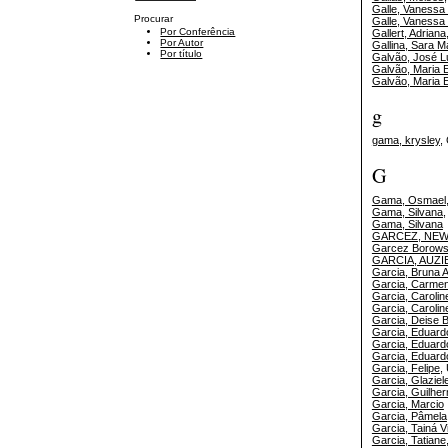
Galle, Vanessa
Procurar
Galle, Vanessa
Por Conferência
Gallert, Adriana
Por Autor
Gallina, Sara M
Por título
Galvão, José L
Galvão, Maria 
Galvão, Maria 
g
gama, krysley
,
G
Gama, Osmael
Gama, Silvana
Gama, Silvana
GARCEZ, NEW
Garcez Borows
GARCIA, AUZI
Garcia, Bruna 
Garcia, Carme
Garcia, Carolin
Garcia, Caroli
Garcia, Deise B
Garcia, Eduard
Garcia, Eduard
Garcia, Eduard
Garcia, Felipe
,
Garcia, Glaziel
Garcia, Guilhe
Garcia, Marcio
Garcia, Pâmela
Garcia, Tainá V
Garcia, Tatiane