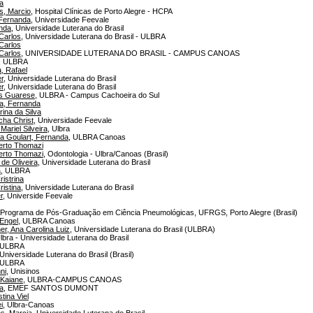
a
s, Marcio
, Hospital Clínicas de Porto Alegre - HCPA
 Fernanda
, Universidade Feevale
nda
, Universidade Luterana do Brasil
 Carlos
, Universidade Luterana do Brasil - ULBRA
 Carlos
 Carlos
, UNIVERSIDADE LUTERANA DO BRASIL - CAMPUS CANOAS
, ULBRA
a, Rafael
r
, Universidade Luterana do Brasil
r
, Universidade Luterana do Brasil
as Guarese
, ULBRA - Campus Cachoeira do Sul
a, Fernanda
ina da Silva
cha Christ
, Universidade Feevale
ariel Silveira
, Ulbra
ra Goulart, Fernanda
, ULBRA Canoas
rto Thomazi
rto Thomazi
, Odontologia - Ulbra/Canoas (Brasil)
de Oliveira
, Universidade Luterana do Brasil
a
, ULBRA
ristrina
ristina
, Universidade Luterana do Brasil
r
, Universide Feevale
 Programa de Pós-Graduação em Ciência Pneumológicas, UFRGS, Porto Alegre (Brasil)
 Engel
, ULBRA Canoas
r, Ana Carolina Luiz
, Universidade Luterana do Brasil (ULBRA)
Ulbra - Universidade Luterana do Brasil
 ULBRA
 Universidade Luterana do Brasil (Brasil)
 ULBRA
ni
, Unisinos
 Kaiane
, ULBRA-CAMPUS CANOAS
ia
, EMEF SANTOS DUMONT
stina Viel
i
, Ulbra-Canoas
ns, Marcia
, Universidade Luterana do Brasil