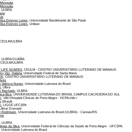
 Mesquita
 Mesquita
, ULBRA
aria
uiz
Elisa Esteves Lopes
, Universidade Bandeirante de São Paulo
Elisa Esteves Lopes
, Uniban
 CEULM/ULBRA
, ULBRA GUAÍBA
, CEULM/ULBRA
 LIFE SOARES
, CEULM - CENTRO UNIVERSITÁRIO LUTERANO DE MANAUS
ky Vaz, Halana
, Universidade Federal de Santa Maria
ER
, CENTRO UNIVERSITÁRIO LUTERANO DE MANAUS
Alves
n Valesca Nunes
, Universidade Luterana do Brasil
e
, Ulbra
ne Machado
, ULBRA
ica Bica
, UNIVERSIDADE LUTERANA DO BRASIL CAMPUS CACHOEIRA DO SUL
o
, <div>Hospital Clínicas de Porto Alegre - HCPA</div>
o
(Brasil)
o
, LIGGE UFCSPA
 Ulbra/ Gravataí
e Rodrigues
, Universidade Luterana do Brasil (ULBRA) - Canoas/RS
rme
, ULBRA
iégas da Silva
, Universidade Federal de Ciências da Saúde de Porto Alegre - UFCSPA.
, Universidade Luterana do Brasil