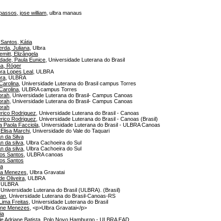
assos, jose william
, ulbra manaus
Santos, Kátia
rda, Juliana
, Ulbra
mitt, Elizângela
dade, Paula Eunice
, Universidade Luterana do Brasil
a, Róger
ra Lopes Leal
, ULBRA
ra
, ULBRA
Carolina
, Universidade Luterana do Brasil campus Torres
Carolina
, ULBRA campus Torres
orah
, Universidade Luterana do Brasil- Campus Canoas
orah
, Universidade Luterana do Brasil- Campus Canoas
orah
rico Rodriguez
, Universidade Luterana do Brasil - Canoas
rico Rodriguez
, Universidade Luterana do Brasil - Canoas (Brasil)
a Paola Facciola
, Universidade Luterana do Brasil - ULBRA Canoas
 Elisa Marchi
, Universidade do Vale do Taquari
n da Silva
n da silva
, Ulbra Cachoeira do Sul
n da silva
, Ulbra Cachoeira do Sul
los Santos
, ULBRA canoas
los Santos
za
ina Menezes
, Ulbra Gravatai
de Oliveira
, ULBRA
, ULBRA
 Universidade Luterana do Brasil (ULBRA). (Brasil)
ian
, Universidade Luterana do Brasil-Canoas-RS
 Lima Freitas
, Universidade Luterana do Brasil
line Menezes
, <p>Ulbra Gravatai</p>
ia
e Adriane Batista
, Polo Novo Hamburgo - ULBRA EAD