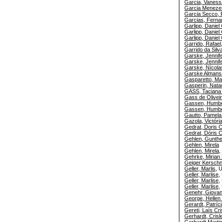
Garcia, Vaness
Garcia Meneze
Garcia Secco,
Garcias, Ferna
Garlipp, Daniel
Garlipp, Daniel
Garlipp, Daniel
Garrido, Rafael
Garrido da Silv
Garske, Jennife
Garske, Jennife
Garske, Nícol
Garske Almans
Gasparetto, Mar
Gasperin, Nata
GASS, Taciana M
Gass de Olivei
Gassen, Humbe
Gassen, Humbe
Gautto, Pamela 
Gazola, Victóri
Gedrat, Doris C
Gedrat, Dóris C
Gehlen, Gunthe
Gehlen, Mirela
Gehlen, Mirela
,
Gehrke, Mirian
Geiger Kerschne
Geller, Marlis
, 
Geller, Marlise
,
Geller, Marlise
,
Geller, Marlise
,
Genehr, Giovan
George, Hellen
Gerardt, Patríc
Gereti, Laís Cri
Gerhardt, Crisle
Gerhardt Marti