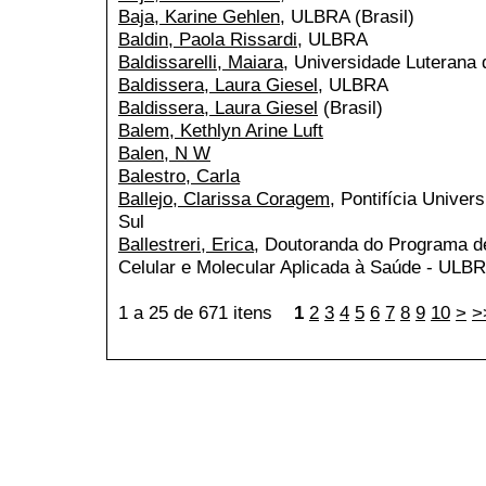
Baja, Karine Gehlen
, ULBRA (Brasil)
Baldin, Paola Rissardi
, ULBRA
Baldissarelli, Maiara
, Universidade Luterana
Baldissera, Laura Giesel
, ULBRA
Baldissera, Laura Giesel
(Brasil)
Balem, Kethlyn Arine Luft
Balen, N W
Balestro, Carla
Ballejo, Clarissa Coragem
, Pontifícia Univer
Sul
Ballestreri, Erica
, Doutoranda do Programa d
Celular e Molecular Aplicada à Saúde - ULB
1 a 25 de 671 itens
1
2
3
4
5
6
7
8
9
10
>
>