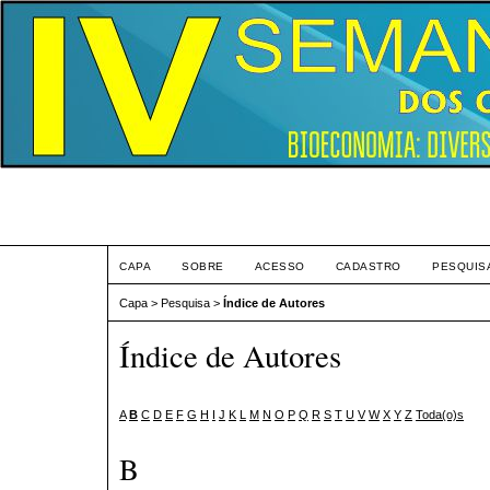
Eve
CAPA
SOBRE
ACESSO
CADASTRO
PESQUIS
Capa
>
Pesquisa
>
Índice de Autores
Índice de Autores
A
B
C
D
E
F
G
H
I
J
K
L
M
N
O
P
Q
R
S
T
U
V
W
X
Y
Z
Toda(o)s
B