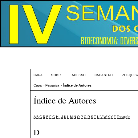
Eve
CAPA
SOBRE
ACESSO
CADASTRO
PESQUIS
Capa
>
Pesquisa
>
Índice de Autores
Índice de Autores
A
B
C
D
E
F
G
H
I
J
K
L
M
N
O
P
Q
R
S
T
U
V
W
X
Y
Z
Toda(o)s
D