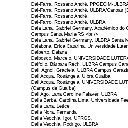
Dal-Farra, Rossano André
, PPGECIM-ULBR
Dal-Farra, Rossano André
, ULBRA/Canoas (B
Dal-Farra, Rossano André
Dal-Farro, Rossano André
, ULBRA
Dala Lana, Gabriel Germany
, Acadêmico do 
Campus Santa Maria/RS <br />
Dala Lana, Gabriel Germany
, ULBRA Santa M
Dalabona, Erica Catarina
, Universidade Lute
Dalberto, Daiana
Dalbosco, Marcelo
, UNIVERSIDADE LUTER
Dalfollo, Bárbara Rech
, ULBRA Campus Cara
Dall' Agnol, Graciela
, ULBRA Campus Carazi
Dall'Acqua, Rosângela
, Ulbra Guaíba
Dall'Acqua, Rosângela
, UNIVERSIDADE LU
(Campus de Guaíba)
Dall'Ago, Lana Caroline Palaver
, ULBRA
Dalla Barba, Carolina Lima
, Universidade Fe
Dalla Lana, Letice
Dalla Nora, Fernanda
Dalla Vecchia, Igor
, UFRGS.
Dalla Vecchia, Rodrigo
, ULBRA