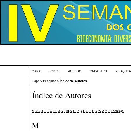
Eve
CAPA
SOBRE
ACESSO
CADASTRO
PESQUIS
Capa
>
Pesquisa
>
Índice de Autores
Índice de Autores
A
B
C
D
E
F
G
H
I
J
K
L
M
N
O
P
Q
R
S
T
U
V
W
X
Y
Z
Toda(o)s
M