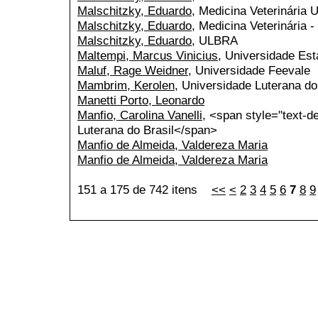
Malschitzky, Eduardo
, Medicina Veterinária 
Malschitzky, Eduardo
, Medicina Veterinária -
Malschitzky, Eduardo
, ULBRA
Maltempi, Marcus Vinicius
, Universidade Est
Maluf, Rage Weidner
, Universidade Feevale
Mambrim, Kerolen
, Universidade Luterana do
Manetti Porto, Leonardo
Manfio, Carolina Vanelli
, <span style="text-d
Luterana do Brasil</span>
Manfio de Almeida, Valdereza Maria
Manfio de Almeida, Valdereza Maria
151 a 175 de 742 itens
<<
<
2
3
4
5
6
7
8
9