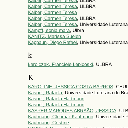
Kaiber, Carmen Tereza
, ULBRA
Kaiber, Carmen Teresa
, ULBRA
Kaiber, Carmen Teresa
Kaiber, Carmen Teresa
, ULBRA
Kaiber, Carmen Teresa
, Universidade Luterana 
Kampff, sonia mara
, Ulbra
KANITZ, Marissa Suelen
Kappaun, Diego Rafael
, Universidade Luteran
k
karolczak, Franciele Lepicoski
, ULBRA
K
KAROLINE, JESSICA COSTA BARROS
, CEU
Kasper, Rafaela
, Universidade Luterana do Br
Kasper, Rafaela Hartmann
Kasper, Rafaela Hartmann
KASPER MARQUES ABRAÃO, JESSICA
, UL
Kaufmann, Cleomar Kaufmann
, Universidade 
Kaufmann, Cristine