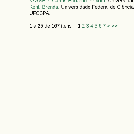
KAYSER, Carlos Eduardo Peixoto
, Universida
Kehl, Brenda
, Universidade Federal de Ciência
UFCSPA.
1 a 25 de 167 itens
1
2
3
4
5
6
7
>
>>