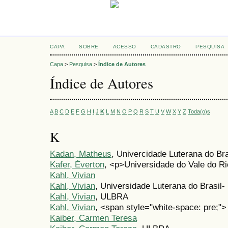
CAPA
SOBRE
ACESSO
CADASTRO
PESQUISA
Capa
>
Pesquisa
>
Índice de Autores
Índice de Autores
A
B
C
D
E
F
G
H
I
J
K
L
M
N
O
P
Q
R
S
T
U
V
W
X
Y
Z
Toda(o)s
K
Kadan, Matheus
, Univercidade Luterana do Bra
Kafer, Éverton
, <p>Universidade do Vale do 
Kahl, Vivian
Kahl, Vivian
, Universidade Luterana do Brasil- 
Kahl, Vivian
, ULBRA
Kahl, Vivian
, <span style="white-space: pre;"
Kaiber, Carmen Teresa