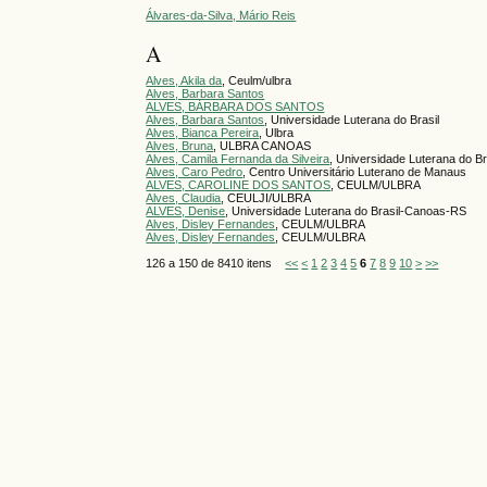
Álvares-da-Silva, Mário Reis
A
Alves, Akila da
, Ceulm/ulbra
Alves, Barbara Santos
ALVES, BÁRBARA DOS SANTOS
Alves, Barbara Santos
, Universidade Luterana do Brasil
Alves, Bianca Pereira
, Ulbra
Alves, Bruna
, ULBRA CANOAS
Alves, Camila Fernanda da Silveira
, Universidade Luterana do Br
Alves, Caro Pedro
, Centro Universitário Luterano de Manaus
ALVES, CAROLINE DOS SANTOS
, CEULM/ULBRA
Alves, Claudia
, CEULJI/ULBRA
ALVES, Denise
, Universidade Luterana do Brasil-Canoas-RS
Alves, Disley Fernandes
, CEULM/ULBRA
Alves, Disley Fernandes
, CEULM/ULBRA
126 a 150 de 8410 itens
<<
<
1
2
3
4
5
6
7
8
9
10
>
>>