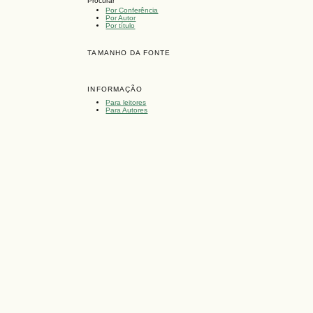
Procurar
Por Conferência
Por Autor
Por título
TAMANHO DA FONTE
INFORMAÇÃO
Para leitores
Para Autores