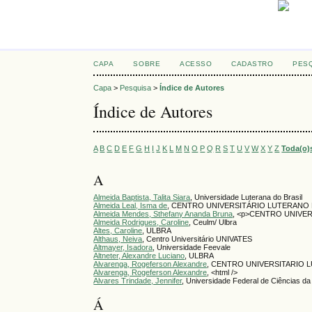
CAPA
SOBRE
ACESSO
CADASTRO
PES
Capa
>
Pesquisa
>
Índice de Autores
Índice de Autores
A
B
C
D
E
F
G
H
I
J
K
L
M
N
O
P
Q
R
S
T
U
V
W
X
Y
Z
Toda(o)
A
Almeida Baptista, Talita Siara
, Universidade Luterana do Brasil
Almeida Leal, Isma de
, CENTRO UNIVERSITÁRIO LUTERANO
Almeida Mendes, Sthefany Ananda Bruna
, <p>CENTRO UNIVE
Almeida Rodrigues, Caroline
, Ceulm/ Ulbra
Altes, Caroline
, ULBRA
Althaus, Neiva
, Centro Universitário UNIVATES
Altmayer, Isadora
, Universidade Feevale
Altneter, Alexandre Luciano
, ULBRA
Alvarenga, Rogeferson Alexandre
, CENTRO UNIVERSITARIO
Alvarenga, Rogeferson Alexandre
, <html />
Alvares Trindade, Jennifer
, Universidade Federal de Ciências da
Á