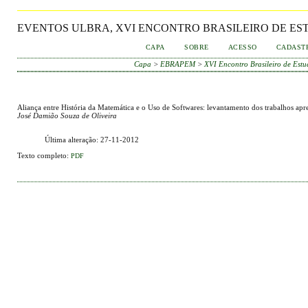
EVENTOS ULBRA, XVI ENCONTRO BRASILEIRO DE 
CAPA
SOBRE
ACESSO
CADAST
Capa
>
EBRAPEM
>
XVI Encontro Brasileiro de Es
Aliança entre História da Matemática e o Uso de Softwares: levantamento dos trabalhos ap
José Damião Souza de Oliveira
Última alteração: 27-11-2012
Texto completo:
PDF