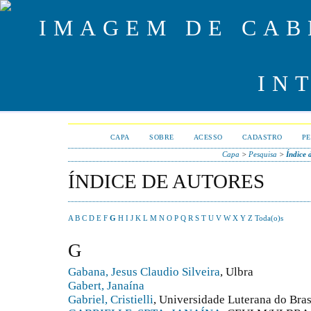
CAPA
SOBRE
ACESSO
CADASTRO
PE
Capa
>
Pesquisa
>
Índice 
ÍNDICE DE AUTORES
A
B
C
D
E
F
G
H
I
J
K
L
M
N
O
P
Q
R
S
T
U
V
W
X
Y
Z
Toda(o)s
G
Gabana, Jesus Claudio Silveira
, Ulbra
Gabert, Janaína
Gabriel, Cristielli
, Universidade Luterana do Bra