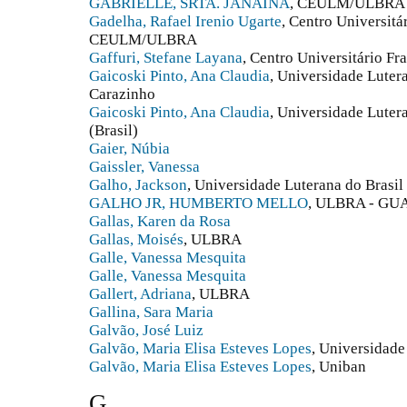
GABRIELLE, SRTA. JANAÍNA
, CEULM/ULBRA
Gadelha, Rafael Irenio Ugarte
, Centro Universit
CEULM/ULBRA
Gaffuri, Stefane Layana
, Centro Universitário F
Gaicoski Pinto, Ana Claudia
, Universidade Luter
Carazinho
Gaicoski Pinto, Ana Claudia
, Universidade Luter
(Brasil)
Gaier, Núbia
Gaissler, Vanessa
Galho, Jackson
, Universidade Luterana do Brasi
GALHO JR, HUMBERTO MELLO
, ULBRA - GU
Gallas, Karen da Rosa
Gallas, Moisés
, ULBRA
Galle, Vanessa Mesquita
Galle, Vanessa Mesquita
Gallert, Adriana
, ULBRA
Gallina, Sara Maria
Galvão, José Luiz
Galvão, Maria Elisa Esteves Lopes
, Universidade
Galvão, Maria Elisa Esteves Lopes
, Uniban
G