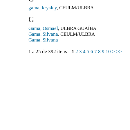
gama, krysley
, CEULM/ULBRA
G
Gama, Osmael
, ULBRA GUAÍBA
Gama, Silvana
, CEULM/ULBRA
Gama, Silvana
1 a 25 de 392 itens
1
2
3
4
5
6
7
8
9
10
>
>>