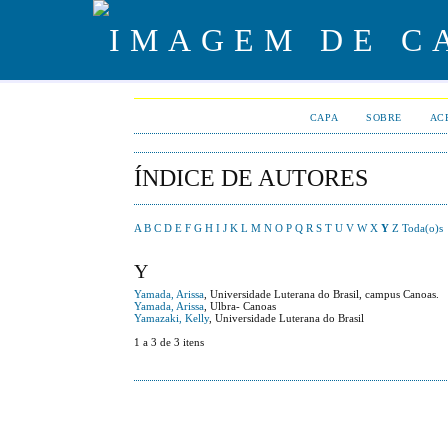
CAPA
SOBRE
AC
ÍNDICE DE AUTORES
A
B
C
D
E
F
G
H
I
J
K
L
M
N
O
P
Q
R
S
T
U
V
W
X
Y
Z
Toda(o)s
Y
Yamada, Arissa
, Universidade Luterana do Brasil, campus Canoas.
Yamada, Arissa
, Ulbra- Canoas
Yamazaki, Kelly
, Universidade Luterana do Brasil
1 a 3 de 3 itens