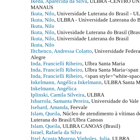
Ikeda, Aparecida da Silva
, ULBRA -CENTRO U
MANAUS
Ikuta, Nilo
, Universidade Luterana do Brasil - 
Ikuta, Nilo
, ULBRA - Universidade Luterana do B
Ikuta, Nilo
Ikuta, Nilo
, Univesidade Luterana do Brasil (Bras
Ikuta, Nilo
, Universidade Luterana do Brasil
Ikuta, Nilo
Iltchenco, Andressa Colatto
, Universidade Federa
Alegre
Inda, Francielli Ribeiro
, Ulbra Santa Maria
Inda, Francielli Ribeiro
, Ulbra Santa Maria<span 
Inda, Francielli Ribeiro
, <span style="white-spac
Inkelmann, Angélica Inkelmann
, ULBRA Santa M
Inkelmann, Angélica
Iplinski, Camila Silveira
, ULBRA
Isbarrola, Samanta Pereira
, Universidade do Vale
Isehard, Amanda
, Feevale
Islam, Queila
, Núcleo de atendimento à vítimas d
Luterana do Brasil/Ulbra Canoas
Islam, Queila
, ULBRA CANOAS (Brasil)
Israel, Rafaela da Silva
Itzel Acosta Moreno Vinholes, Julia
, ULBRA