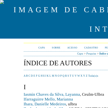
CAPA
SOBRE
ACESSO
CADASTRO
PE
Capa
>
Pesquisa
>
Índice 
ÍNDICE DE AUTORES
A
B
C
D
E
F
G
H
I
J
K
L
M
N
O
P
Q
R
S
T
U
V
W
X
Y
Z
Toda(o)s
I
Iasmin Chaves da Silva, Layanna
, Ceulm-Ulbra
Ifarraguirre Mello, Marianna
Ihara, Danielle Medeiros
, ulbra