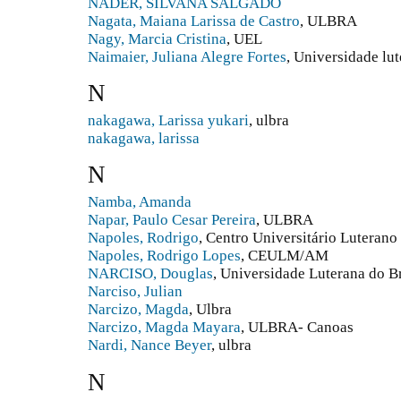
NADER, SILVANA SALGADO
Nagata, Maiana Larissa de Castro
, ULBRA
Nagy, Marcia Cristina
, UEL
Naimaier, Juliana Alegre Fortes
, Universidade lut
N
nakagawa, Larissa yukari
, ulbra
nakagawa, larissa
N
Namba, Amanda
Napar, Paulo Cesar Pereira
, ULBRA
Napoles, Rodrigo
, Centro Universitário Lutera
Napoles, Rodrigo Lopes
, CEULM/AM
NARCISO, Douglas
, Universidade Luterana do Br
Narciso, Julian
Narcizo, Magda
, Ulbra
Narcizo, Magda Mayara
, ULBRA- Canoas
Nardi, Nance Beyer
, ulbra
N