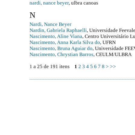
nardi, nance beyer
, ulbra canoas
N
Nardi, Nance Beyer
Nardin, Gabriela Raphaelli
, Universidade Feeval
Nascimento, Aline Viana
, Centro Universitário
Nascimento, Anna Karla Silva do
, UFRN
Nascimento, Bruna Aguiar do
, Universidade FE
Nascimento, Chrystian Barros
, CEULM/ULBRA
1 a 25 de 191 itens
1
2
3
4
5
6
7
8
>
>>