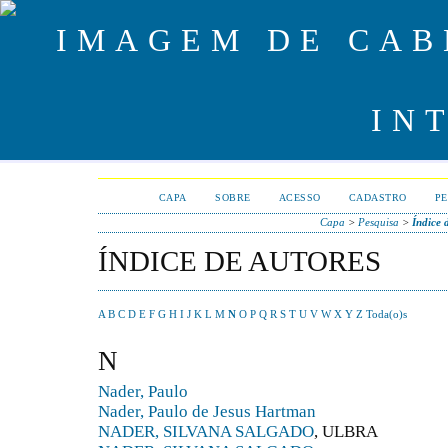
CAPA
SOBRE
ACESSO
CADASTRO
PE
Capa
>
Pesquisa
>
Índice 
ÍNDICE DE AUTORES
A
B
C
D
E
F
G
H
I
J
K
L
M
N
O
P
Q
R
S
T
U
V
W
X
Y
Z
Toda(o)s
N
Nader, Paulo
Nader, Paulo de Jesus Hartman
NADER, SILVANA SALGADO
, ULBRA