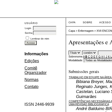
CAPA
SOBRE
ACESSO
USUÁRIO
Login
Capa
>
Enfermagem
>
XVII ENCO
Senha
Lembrar de mim
Apresentações e 
Informações
Sobrenome
A
B
C
D
E
F
G
H
I
J
K
L
Modalidade:
Edições
Comitê
Submissões gerais
Organizador
TRABALHO EM EQUIPE NA ÁREA
Normas
Bibiana Breyer, Ma
Reginato Junges, K
Contato
Castelan, Luciano 
Guimarães
COMPETÊNCIAS NECESSÁRIAS 
ISSN 2446-9939
UMA REVISÃO BIBLIOGRÁFICA
André Balduino B