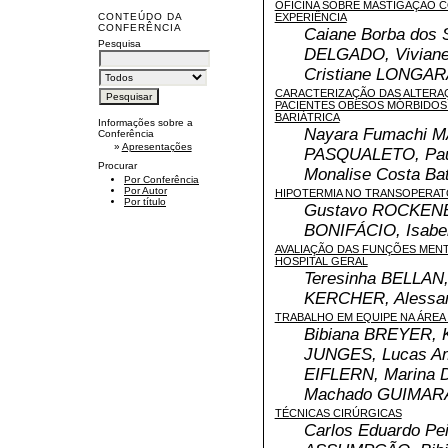
OFICINA SOBRE MASTIGAÇÃO C
EXPERIÊNCIA
CONTEÚDO DA
CONFERÊNCIA
Caiane Borba dos
Pesquisa
DELGADO, Vivian
Cristiane LONGA
CARACTERIZAÇÃO DAS ALTERA
PACIENTES OBESOS MÓRBIDOS
BARIÁTRICA
Informações sobre a
Nayara Fumachi M
Conferência
»
Apresentações
PASQUALETO, Pau
Procurar
Monalise Costa B
Por Conferência
Por Autor
HIPOTERMIA NO TRANSOPERAT
Por título
Gustavo ROCKENBA
BONIFÁCIO, Isab
AVALIAÇÃO DAS FUNÇÕES MENT
HOSPITAL GERAL
Teresinha BELLAN,
KERCHER, Alessa
TRABALHO EM EQUIPE NA ÁREA
Bibiana BREYER, K
JUNGES, Lucas Am
EIFLERN, Marina 
Machado GUIMAR
TÉCNICAS CIRÚRGICAS
Carlos Eduardo Pei