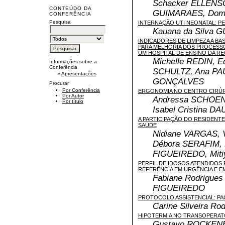
Schacker ELLENS
CONTEÚDO DA
GUIMARAES, Domi
CONFERÊNCIA
Pesquisa
INTERNAÇÃO UTI NEONATAL: P
Kauana da Silva 
INDICADORES DE LIMPEZA A BA
PARA MELHORIA DOS PROCESSO
UM HOSPITAL DE ENSINO DA R
Michelle REDIN, E
Informações sobre a
Conferência
SCHULTZ, Ana PAU
»
Apresentações
GONÇALVES
Procurar
Por Conferência
ERGONOMIA NO CENTRO CIRÚ
Por Autor
Andressa SCHOEN,
Por título
Isabel Cristina 
A PARTICIPAÇÃO DO RESIDENT
SAÚDE
Nidiane VARGAS, 
Débora SERAFIM, 
FIGUEIREDO, Mit
PERFIL DE IDOSOS ATENDIDOS
REFERÊNCIA EM URGÊNCIA E 
Fabiane Rodrigue
FIGUEIREDO
PROTOCOLO ASSISTENCIAL: PA
Carine Silveira R
HIPOTERMIA NO TRANSOPERAT
Gustavo ROCKENBA