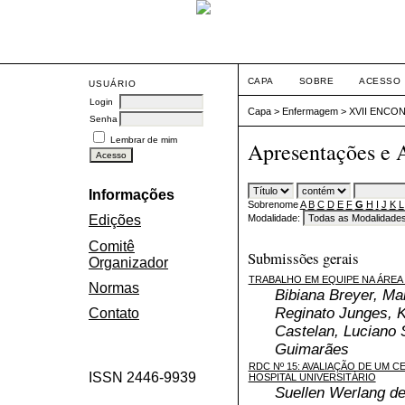
CAPA
SOBRE
ACESSO
USUÁRIO
Login
Capa
>
Enfermagem
>
XVII ENCO
Senha
Lembrar de mim
Apresentações e 
Informações
Sobrenome
A
B
C
D
E
F
G
H
I
J
K
L
Modalidade:
Edições
Comitê
Submissões gerais
Organizador
TRABALHO EM EQUIPE NA ÁREA
Normas
Bibiana Breyer, Ma
Reginato Junges, K
Contato
Castelan, Luciano 
Guimarães
RDC Nº 15: AVALIAÇÃO DE UM 
ISSN 2446-9939
HOSPITAL UNIVERSITÁRIO
Suellen Werlang d