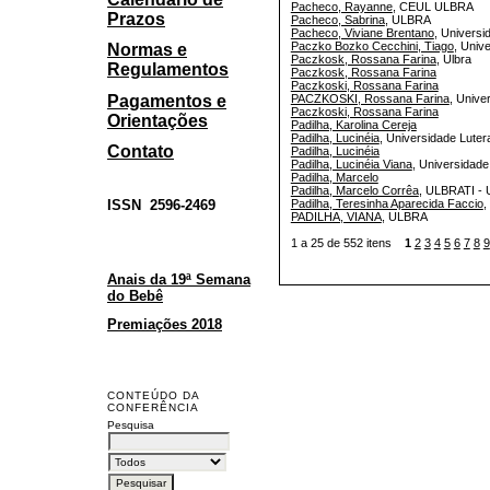
Pacheco, Rayanne
, CEUL ULBRA
Prazos
Pacheco, Sabrina
, ULBRA
Pacheco, Viviane Brentano
, Universi
Paczko Bozko Cecchini, Tiago
, Univ
Normas e
Paczkosk, Rossana Farina
, Ulbra
Regulamentos
Paczkosk, Rossana Farina
Paczkoski, Rossana Farina
Pagamentos e
PACZKOSKI, Rossana Farina
, Unive
Paczkoski, Rossana Farina
Orientações
Padilha, Karolina Cereja
Padilha, Lucinéia
, Universidade Luter
Contato
Padilha, Lucinéia
Padilha, Lucinéia Viana
, Universidade
Padilha, Marcelo
Padilha, Marcelo Corrêa
, ULBRATI -
ISSN
2596-2469
Padilha, Teresinha Aparecida Faccio
,
PADILHA, VIANA
, ULBRA
1 a 25 de 552 itens
1
2
3
4
5
6
7
8
9
Anais da 19ª Semana
do Bebê
Premiações 2018
CONTEÚDO DA
CONFERÊNCIA
Pesquisa