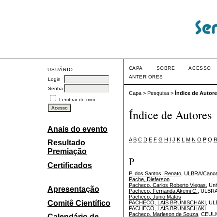
CAPA
SOBRE
ACESSO
USUÁRIO
ANTERIORES
Login
Senha
Capa
>
Pesquisa
>
Índice de Autor
Lembrar de mim
Índice de Autores
Anais do evento
A
B
C
D
E
F
G
H
I
J
K
L
M
N
O
P
Q
Resultado
Premiação
P
Certificados
P. dos Santos, Renato
, ULBRA/Cano
Pache, Dieferson
Pacheco, Carlos Roberto Viegas
, Un
Apresentação
Pacheco, Fernanda Akemi C.
, ULBR
Pacheco, Junio Matos
Comitê Científico
PACHECO, LAÍS BRUNISCHAKI
, U
PACHECO, LAIS BRUNISCHAKI
Pacheco, Marleson de Souza
, CEUL
Calendário de