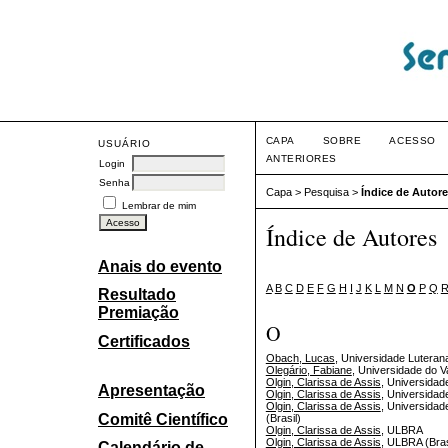
CAPA
SOBRE
ACESSO
USUÁRIO
ANTERIORES
Login
Senha
Capa
>
Pesquisa
>
Índice de Autor
Lembrar de mim
Índice de Autores
Anais do evento
A
B
C
D
E
F
G
H
I
J
K
L
M
N
O
P
Q
Resultado
Premiação
O
Certificados
Obach, Lucas
, Universidade Luterana
Olegário, Fabiane
, Universidade do 
Olgin, Clarissa de Assis
, Universidad
Apresentação
Olgin, Clarissa de Assis
, Universidad
Olgin, Clarissa de Assis
, Universida
Comitê Científico
(Brasil)
Olgin, Clarissa de Assis
, ULBRA
Olgin, Clarissa de Assis
, ULBRA (Bras
Calendário de