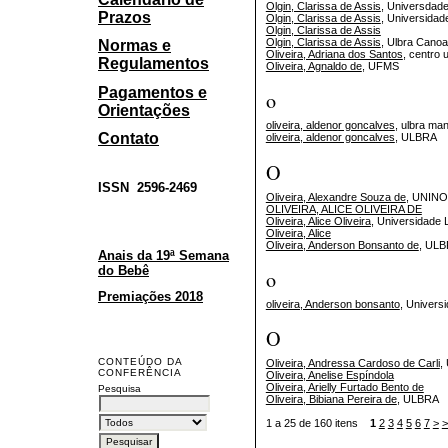
Olgin, Clarissa de Assis
, Universdade
Prazos
Olgin, Clarissa de Assis
, Universidad
Olgin, Clarissa de Assis
Olgin, Clarissa de Assis
, Ulbra Cano
Normas e
Oliveira, Adriana dos Santos
, centro 
Regulamentos
Oliveira, Agnaldo de
, UFMS
Pagamentos e
o
Orientações
oliveira, aldenor goncalves
, ulbra ma
Contato
oliveira, aldenor goncalves
, ULBRA
O
ISSN
2596-2469
Oliveira, Alexandre Souza de
, UNIN
OLIVEIRA, ALICE OLIVEIRA DE
Oliveira, Alice Oliveira
, Universidade 
Oliveira, Alice
Oliveira, Anderson Bonsanto de
, ULB
Anais da 19ª Semana
do Bebê
o
Premiações 2018
oliveira, Anderson bonsanto
, Universi
O
CONTEÚDO DA
Oliveira, Andressa Cardoso de Carli
,
CONFERÊNCIA
Oliveira, Anelise Espíndola
Oliveira, Arielly Furtado Bento de
Pesquisa
Oliveira, Bibiana Pereira de
, ULBRA
1 a 25 de 160 itens
1
2
3
4
5
6
7
>
>