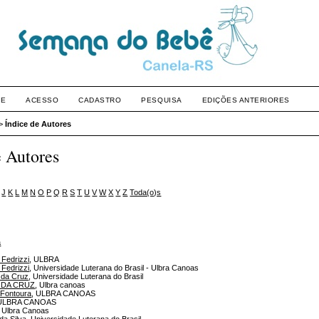
RE
ACESSO
CADASTRO
PESQUISA
EDIÇÕES ANTERIORES
>
Índice de Autores
e Autores
J
K
L
M
N
O
P
Q
R
S
T
U
V
W
X
Y
Z
Toda(o)s
a
 Fedrizzi
, ULBRA
 Fedrizzi
, Universidade Luterana do Brasil - Ulbra Canoas
 da Cruz
, Universidade Luterana do Brasil
re DA CRUZ
, Ulbra canoas
 Fontoura
, ULBRA CANOAS
 ULBRA CANOAS
, Ulbra Canoas