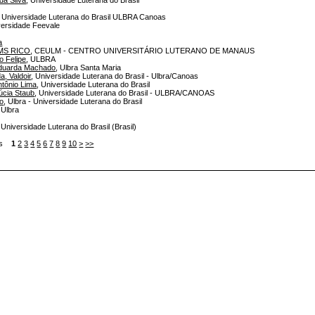
da Silva
, Universidade Luterana do Brasil
, Universidade Luterana do Brasil ULBRA Canoas
versidade Feevale
a
MS RICO
, CEULM - CENTRO UNIVERSITÁRIO LUTERANO DE MANAUS
o Felipe
, ULBRA
Eduarda Machado
, Ulbra Santa Maria
a, Valdoir
, Universidade Luterana do Brasil - Ulbra/Canoas
ntônio Lima
, Universidade Luterana do Brasil
úcia Staub
, Universidade Luterana do Brasil - ULBRA/CANOAS
no
, Ulbra - Universidade Luterana do Brasil
 Ulbra
, Universidade Luterana do Brasil (Brasil)
tens
1
2
3
4
5
6
7
8
9
10
>
>>