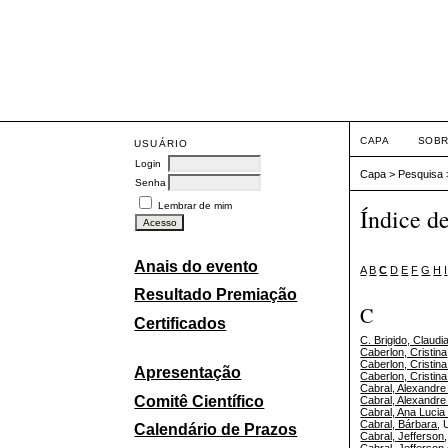
CAPA
SOB
USUÁRIO
Login
Capa
>
Pesquisa
Senha
Lembrar de mim
Índice d
Anais do evento
A
B
C
D
E
F
G
H
I
Resultado Premiação
C
Certificados
C. Brigido, Claudi
Caberlon, Cristina
Caberlon, Cristina
Apresentação
Caberlon, Cristina
Cabral, Alexandre
Comitê Científico
Cabral, Alexand
Cabral, Ana Lucia
Cabral, Bárbara
,
Calendário de Prazos
Cabral, Jefferson