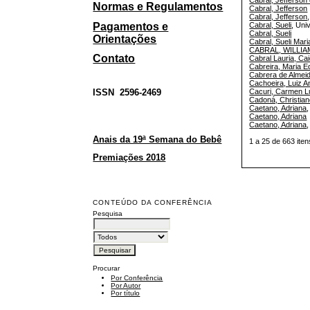
Cabral, Jefferson 
Normas e Regulamentos
Cabral, Jefferson
Cabral, Jefferson
Pagamentos e
Cabral, Sueli
, Uni
Cabral, Sueli
Orientações
Cabral, Sueli Mari
CABRAL, WILLIA
Contato
Cabral Lauria, Cai
Cabreira, Maria 
Cabrera de Almeid
Cachoeira, Luiz A
ISSN
2596-2469
Cacuri, Carmen L
Cadoná, Christia
Caetano, Adriana
,
Caetano, Adriana
Caetano, Adriana
Anais da 19ª Semana do Bebê
1 a 25 de 663 i
Premiações 2018
CONTEÚDO DA CONFERÊNCIA
Pesquisa
Procurar
Por Conferência
Por Autor
Por título